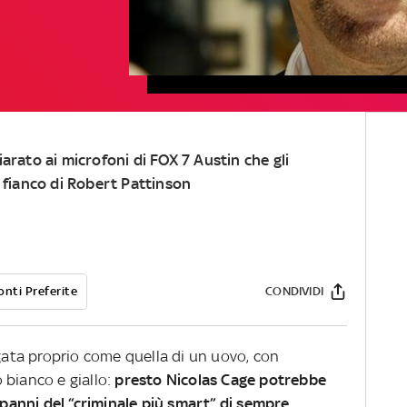
arato ai microfoni di FOX 7 Austin che gli
 fianco di Robert Pattinson
onti Preferite
CONDIVIDI
ngata proprio come quella di un uovo, con
 bianco e giallo:
presto Nicolas Cage potrebbe
 panni del “criminale più smart” di sempre,