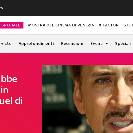
ky
O SPECIALE
MOSTRA DEL CINEMA DI VENEZIA
X FACTOR
STO
rviste
Approfondimenti
Recensioni
Eventi
Speciali
ebbe
ain
uel di