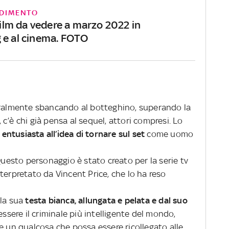
DIMENTO
 film da vedere a marzo 2022 in
 e al cinema. FOTO
ralmente sbancando al botteghino, superando la
i, c’è chi già pensa al sequel, attori compresi. Lo
o entusiasta all’idea di tornare sul set
come uomo
esto personaggio è stato creato per la serie tv
terpretato da Vincent Price, che lo ha reso
la sua
testa bianca, allungata e pelata e dal suo
 essere il criminale più intelligente del mondo,
e un qualcosa che possa essere ricollegato alle