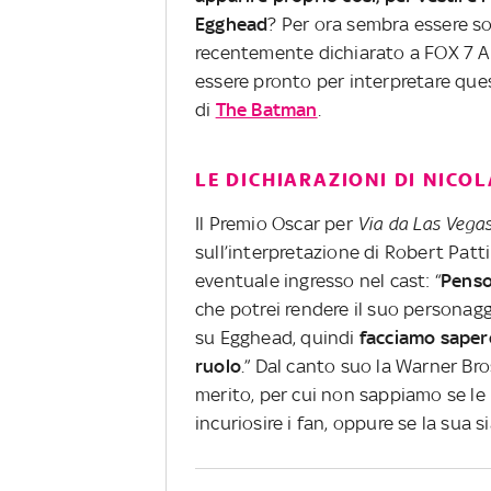
Egghead
? Per ora sembra essere so
recentemente dichiarato a FOX 7 Au
essere pronto per interpretare que
di
The Batman
.
LE DICHIARAZIONI DI NICO
Il Premio Oscar per
Via da Las Vega
sull’interpretazione di Robert Pat
eventuale ingresso nel cast: “
Penso 
che potrei rendere il suo personagg
su Egghead, quindi
facciamo sapere
ruolo
.” Dal canto suo la Warner Br
merito, per cui non sappiamo se le
incuriosire i fan, oppure se la sua