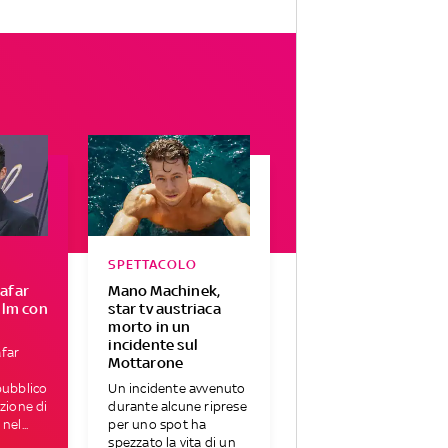
SPETTACOLO
afar
Mano Machinek,
ilm con
star tv austriaca
morto in un
incidente sul
far
Mottarone
pubblico
Un incidente avvenuto
azione di
durante alcune riprese
nel...
per uno spot ha
spezzato la vita di un