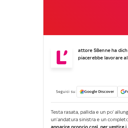
L’
attore 58enne ha dichi
piacerebbe lavorare al
Seguici su:
Google Discover
F
Testa rasata, pallida e un po’ allu
un’andatura sinistra e un completo
apparire proprio così, per vestire i