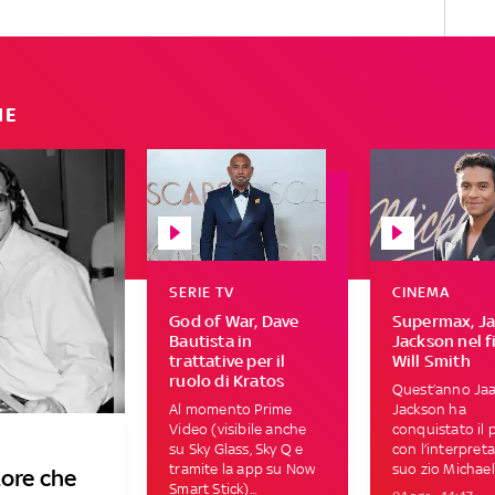
IE
SERIE TV
CINEMA
God of War, Dave
Supermax, Ja
Bautista in
Jackson nel f
trattative per il
Will Smith
ruolo di Kratos
Quest’anno Jaa
Al momento Prime
Jackson ha
Video (visibile anche
conquistato il 
su Sky Glass, Sky Q e
con l’interpret
tramite la app su Now
suo zio Michael 
tore che
Smart Stick)...