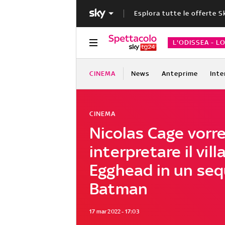
Esplora tutte le offerte S
L'ODISSEA - L
CINEMA
News
Anteprime
Inte
CINEMA
Nicolas Cage vorr
interpretare il vill
Egghead in un seq
Batman
17 mar 2022 - 17:03