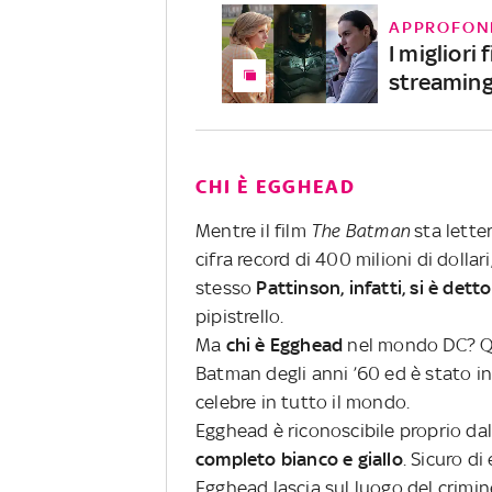
APPROFON
I migliori
streaming
CHI È EGGHEAD
Mentre il film
The Batman
sta lette
cifra record di 400 milioni di dollar
stesso
Pattinson, infatti, si è dett
pipistrello.
Ma
chi è Egghead
nel mondo DC? Qu
Batman degli anni ’60 ed è stato in
celebre in tutto il mondo.
Egghead è riconoscibile proprio dal
completo bianco e giallo
. Sicuro di
Egghead lascia sul luogo del crimin