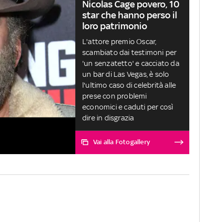
Nicolas Cage povero, 10
star che hanno perso il
loro patrimonio
L'attore premio Oscar,
scambiato dai testimoni per
'un senzatetto' e cacciato da
un bar di Las Vegas, è solo
l'ultimo caso di celebrità alle
prese con problemi
economici e caduti per così
dire in disgrazia
Vai alla Fotogallery