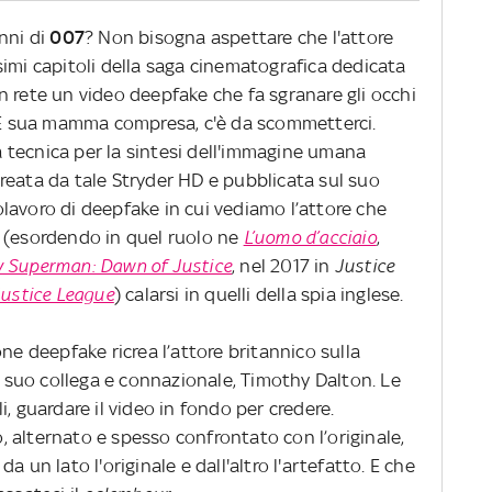
nni di
007
? Non bisogna aspettare che l'attore
imi capitoli della saga cinematografica dedicata
n rete un video deepfake che fa sgranare gli occhi
. E sua mamma compresa, c'è da scommetterci.
la tecnica per la sintesi dell'immagine umana
, creata da tale Stryder HD e pubblicata sul suo
lavoro di deepfake in cui vediamo l’attore che
 (esordendo in quel ruolo ne
L’uomo d’acciaio
,
 Superman: Dawn of Justice
, nel 2017 in
Justice
Justice League
) calarsi in quelli della spia inglese.
ne deepfake ricrea l’attore britannico sulla
al suo collega e connazionale, Timothy Dalton. Le
, guardare il video in fondo per credere.
to, alternato e spesso confrontato con l’originale,
a un lato l'originale e dall'altro l'artefatto. E che