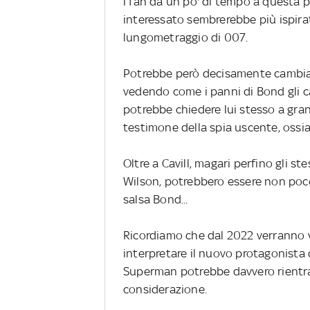
i fan da un po' di tempo a questa par
interessato sembrerebbe più ispirat
lungometraggio di 007.
Potrebbe però decisamente cambia
vedendo come i panni di Bond gli ca
potrebbe chiedere lui stesso a gran
testimone della spia uscente, ossia
Oltre a Cavill, magari perfino gli st
Wilson, potrebbero essere non poco
salsa Bond...
Ricordiamo che dal 2022 verranno v
interpretare il nuovo protagonista d
Superman potrebbe davvero rientrar
considerazione.