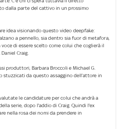
te. C'è chi ci spera tuttavia il diretto
o dalla parte del cattivo in un prossimo
re idea visionando questo video deepfake:
lzano a pennello, sia dentro sia fuor di metafora,
 voce di essere scelto come colui che coglierà il
 Daniel Craig.
essi produttori, Barbara Broccoli e Michael G.
 stuzzicati da questo assaggino dell’attore in
alutate le candidature per colui che andrà a
ella serie, dopo l'addio di Craig. Quindi l'ex
e nella rosa dei nomi da prendere in