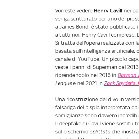
Vorreste vedere
Henry Cavill
nei pa
venga scritturato per uno dei pross
a James Bond: è stato pubblicato i
a tutti noi, Henry Cavill compreso
Si tratta dell'opera realizzata con 
basata sull'intelligenza artificiale
canale di YouTube. Un piccolo capo
veste i panni di Superman dal 2013
riprendendolo nel 2016 in
Batman v
League
e nel 2021 in
Zack Snyder's 
Una ricostruzione del divo in versio
falsariga della spia interpretata d
somiglianze sono davvero incredibili
Il deepfake di Cavill viene sostitui
sullo schermo
splittato
che mostra d