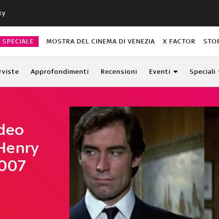
ky
O SPECIALE
MOSTRA DEL CINEMA DI VENEZIA
X FACTOR
STO
rviste
Approfondimenti
Recensioni
Eventi
Speciali
ideo
Henry
 007