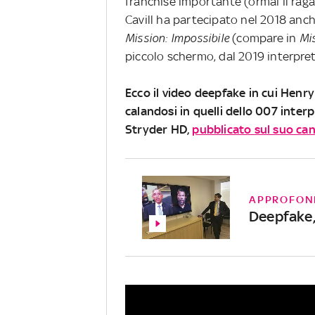
franchise importante (ormai il rag
Cavill ha partecipato nel 2018 anch
Mission: Impossibile
(compare in
Mis
piccolo schermo, dal 2019 interpreta
Ecco il video deepfake in cui Henr
calandosi in quelli dello 007 inter
Stryder HD,
pubblicato sul suo ca
APPROFON
Deepfake, 