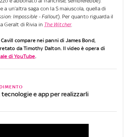
azzo è abbonato ai franchise, sembrerebbe).
e a un’altra saga con la S maiuscola, quella di
sion: Impossible - Fallout
). Per quanto riguarda il
 Geralt di Rivia in
The Witcher
.
y Cavill compare nei panni di James Bond,
pretato da Timothy Dalton. Il video è opera di
nale di YouTube
.
DIMENTO
tecnologie e app per realizzarli