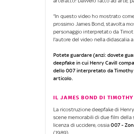
artefatto! Davvero fatto ad arte, p
“In questo video ho mostrato come 
prossimo James Bond, stavolta mo
personaggio interpretato da Timothy
l'autore del video nella didascalia a
Potete guardare (anzi: dovete guar
deepfake in cui Henry Cavill compa
dello 007 interpretato da Timothy 
articolo.
IL JAMES BOND DI TIMOTH
La ricostruzione deepfake di Henry 
scene memorabili di due film della 
licenza di uccidere, ossia
007 - Zon
(1989).