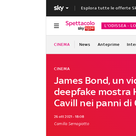
Esplora tutte le offerte S
L'ODISSEA - L
CINEMA
News
Anteprime
Inte
CINEMA
James Bond, un v
deepfake mostra 
Cavill nei panni di
26 ott 2021 - 18:08
Camilla Sernagiotto