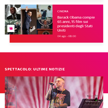
CINEMA
Barack Obama compie
65 anni, 15 film sui
presidenti degli Stati
Uniti
04 ago - 08:00
SPETTACOLO: ULTIME NOTIZIE