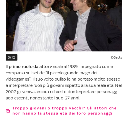
3/12
©Getty
Il
primo ruolo da attore
risale al 1989. Impegnato come
comparsa sul set de “Il piccolo grande mago dei
videogames”. Il suo volto pulito lo ha portato molto spesso
a interpretare ruoli più giovani rispetto alla sua reale età. Nel
2002 gli veniva ancora richiesto di interpretare personaggi
adolescenti, nonostante i suoi 27 anni.
Troppo giovani o troppo vecchi? Gli attori che
non hanno la stessa età dei loro personaggi