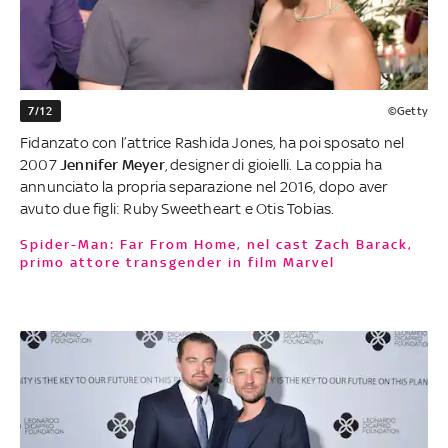
7/12
©Getty
Fidanzato con l’attrice Rashida Jones, ha poi sposato nel
2007
Jennifer Meyer
, designer di gioielli. La coppia ha
annunciato la propria separazione nel 2016, dopo aver
avuto due figli: Ruby Sweetheart e Otis Tobias.
Spider-Man: Far From Home, nel cast Zach Barack,
primo attore transgender in film Marvel