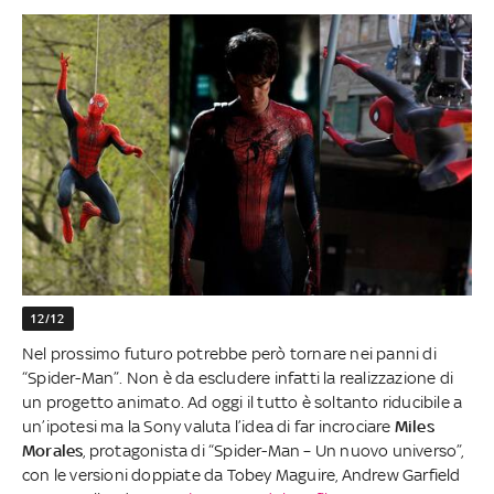
12/12
Nel prossimo futuro potrebbe però tornare nei panni di
“Spider-Man”. Non è da escludere infatti la realizzazione di
un progetto animato. Ad oggi il tutto è soltanto riducibile a
un’ipotesi ma la Sony valuta l’idea di far incrociare
Miles
Morales
, protagonista di “Spider-Man – Un nuovo universo”,
con le versioni doppiate da Tobey Maguire, Andrew Garfield