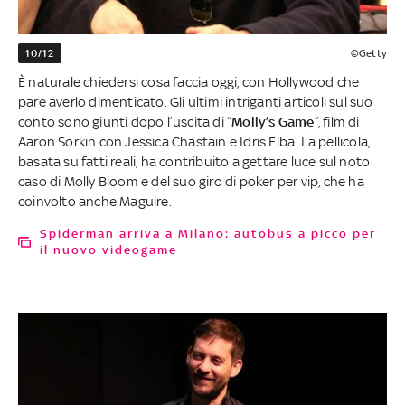
10/12
©Getty
È naturale chiedersi cosa faccia oggi, con Hollywood che
pare averlo dimenticato. Gli ultimi intriganti articoli sul suo
conto sono giunti dopo l’uscita di “
Molly’s Game
”, film di
Aaron Sorkin con Jessica Chastain e Idris Elba. La pellicola,
basata su fatti reali, ha contribuito a gettare luce sul noto
caso di Molly Bloom e del suo giro di poker per vip, che ha
coinvolto anche Maguire.
Spiderman arriva a Milano: autobus a picco per
il nuovo videogame