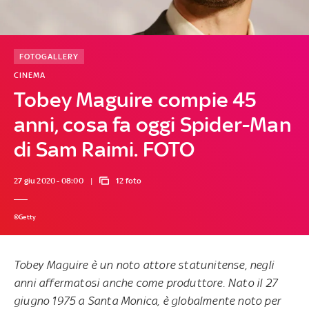
FOTOGALLERY
CINEMA
Tobey Maguire compie 45
anni, cosa fa oggi Spider-Man
di Sam Raimi. FOTO
27 giu 2020 - 08:00
12 foto
©Getty
Tobey Maguire è un noto attore statunitense, negli
anni affermatosi anche come produttore. Nato il 27
giugno 1975 a Santa Monica, è globalmente noto per