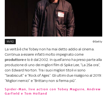
11/12
©Getty
La verità è che Tobey non ha mai detto addio al cinema.
Continua a essere infatti molto impegnato come
produttore
e lo è dal 2002. In quell’anno ha preso parte alla
produzione di uno dei migliori film di Spike Lee, “La 25a ora”,
con Edward Norton. Tra i suoi migliori titoli vi sono
“Seabiscuit” e “Rock of Ages”. Gli ultimi due risalgono al 2019:
“Migliori nemici” e “Brittany non si ferma più”.
Spider-Man, live action con Tobey Maguire, Andrew
Garfield e Tom Holland