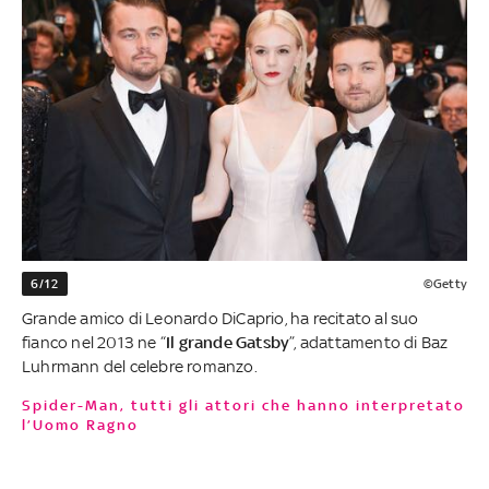
6/12
©Getty
Grande amico di Leonardo DiCaprio, ha recitato al suo
fianco nel 2013 ne “
Il grande Gatsby
”, adattamento di Baz
Luhrmann del celebre romanzo.
Spider-Man, tutti gli attori che hanno interpretato
l’Uomo Ragno