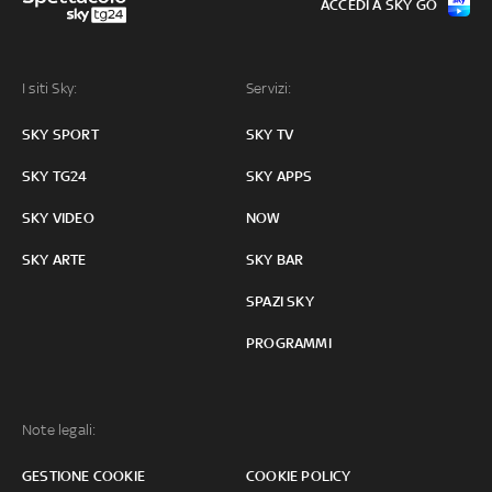
ACCEDI A SKY GO
I siti Sky:
Servizi:
SKY SPORT
SKY TV
SKY TG24
SKY APPS
SKY VIDEO
NOW
SKY ARTE
SKY BAR
SPAZI SKY
PROGRAMMI
Note legali:
GESTIONE COOKIE
COOKIE POLICY