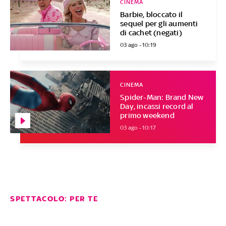
CINEMA
Barbie, bloccato il
sequel per gli aumenti
di cachet (negati)
03 ago - 10:19
CINEMA
Spider-Man: Brand New
Day, incassi record al
primo weekend
03 ago - 10:17
SPETTACOLO: PER TE