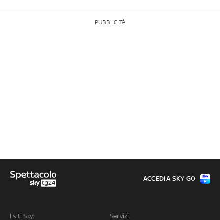
PUBBLICITÀ
ACCEDI A SKY GO
I siti Sky:
Servizi: