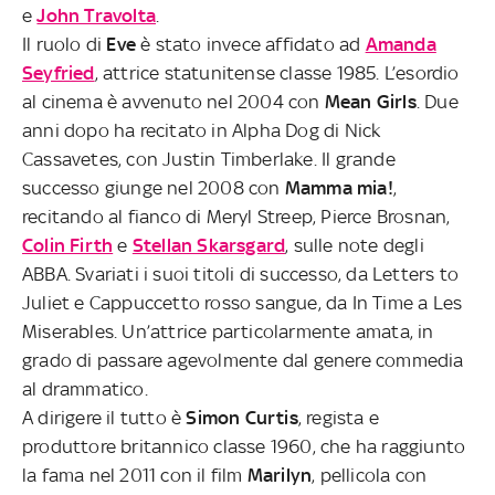
e
John Travolta
.
Il ruolo di
Eve
è stato invece affidato ad
Amanda
Seyfried
, attrice statunitense classe 1985. L’esordio
al cinema è avvenuto nel 2004 con
Mean Girls
. Due
anni dopo ha recitato in Alpha Dog di Nick
Cassavetes, con Justin Timberlake. Il grande
successo giunge nel 2008 con
Mamma mia!
,
recitando al fianco di Meryl Streep, Pierce Brosnan,
Colin Firth
e
Stellan Skarsgard
, sulle note degli
ABBA. Svariati i suoi titoli di successo, da Letters to
Juliet e Cappuccetto rosso sangue, da In Time a Les
Miserables. Un’attrice particolarmente amata, in
grado di passare agevolmente dal genere commedia
al drammatico.
A dirigere il tutto è
Simon Curtis
, regista e
produttore britannico classe 1960, che ha raggiunto
la fama nel 2011 con il film
Marilyn
, pellicola con