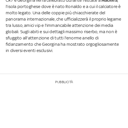
CR7 e Georgina verrà celebrato durante l'estate a
Madeira
,
l'isola portoghese dove è nato Ronaldo e a cui il calciatore è
molto legato. Una delle coppie più chiacchierate del
panorama internazionale, che ufficializzerà il proprio legame
tra lusso, amici vip e l'immancabile attenzione dei media
globali. Sugli abiti e sui dettagli massimo riserbo, ma non è
sfuggito all'attenzione di tutti l'enorme anello di
fidanzamento che Georgina ha mostrato orgogliosamente
in diversi eventi esclusivi.
PUBBLICITÀ