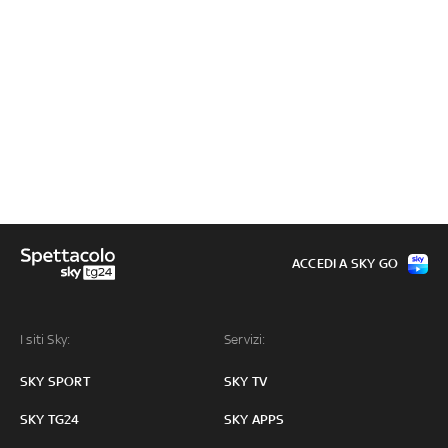
ACCEDI A SKY GO
I siti Sky:
Servizi:
SKY SPORT
SKY TV
SKY TG24
SKY APPS