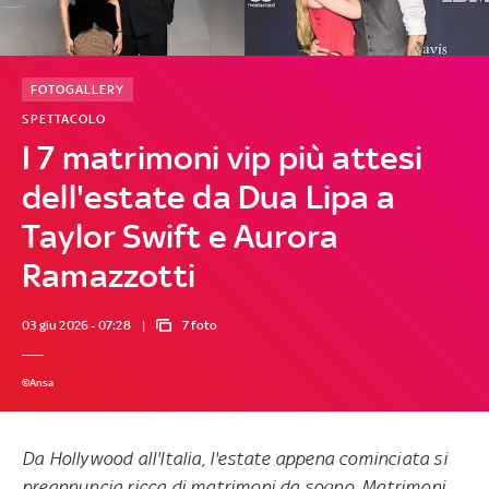
FOTOGALLERY
SPETTACOLO
I 7 matrimoni vip più attesi
dell'estate da Dua Lipa a
Taylor Swift e Aurora
Ramazzotti
03 giu 2026 - 07:28
7 foto
©Ansa
Da Hollywood all'Italia, l'estate appena cominciata si
preannuncia ricca di matrimoni da sogno. Matrimoni