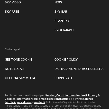
SKY VIDEO
NOW
SKY ARTE
SKY BAR
SPAZI SKY
PROGRAMMI
Note legali:
GESTIONE COOKIE
COOKIE POLICY
NOTE LEGALI
DICHIARAZIONE DI ACCESSIBILITÀ
OFFERTA SKY MEDIA
CORPORATE
Per il consumatore clicca qui per i
Moduli, Condizioni contrattuali
,
Privacy &
Cookies
,
informazioni sulle modifiche contrattuali
o per
trasparenza
tariffaria
,
assistenza
e
contatti
. Tutti i marchi Sky e i diritti di proprietà
intellettuale in essi contenuti, sono di proprietà di Sky international AG e sono
utilizzati su licenza. Copyright 2026 Sky Italia - Sky Italia Srl Via Monte Penice, 7 -