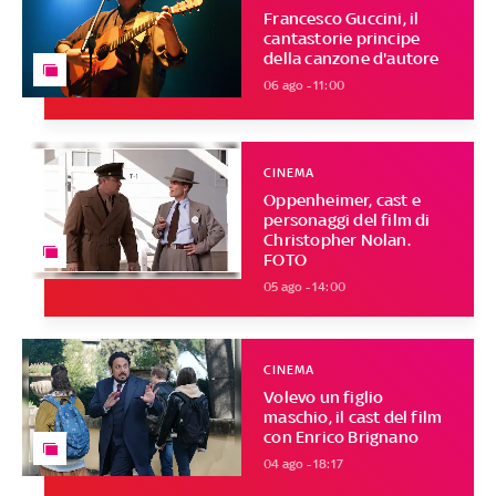
Francesco Guccini, il
cantastorie principe
della canzone d'autore
06 ago - 11:00
CINEMA
Oppenheimer, cast e
personaggi del film di
Christopher Nolan.
FOTO
05 ago - 14:00
CINEMA
Volevo un figlio
maschio, il cast del film
con Enrico Brignano
04 ago - 18:17