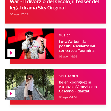
War - Il divorzio del secolo, il teaser del
legal drama Sky Original
06 ago - 17:02
MUSICA
Luca Carboni, la
possibile scaletta del
concerto a Taormina
06 ago - 16:33
SPETTACOLO
Belen Rodriguez in
vacanza a Venezia con
Gaetano Fidanzati
06 ago - 14:51