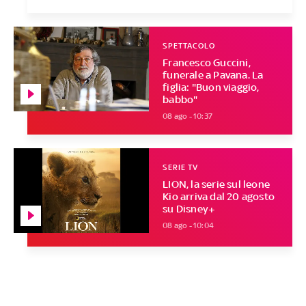
SPETTACOLO
Francesco Guccini,
funerale a Pavana. La
figlia: "Buon viaggio,
babbo"
08 ago - 10:37
SERIE TV
LION, la serie sul leone
Kio arriva dal 20 agosto
su Disney+
08 ago - 10:04