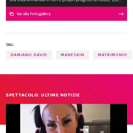
tra i vip, chi andrà all'altare (presumibilmente) nell'anno
appena iniziato
Vai alla Fotogallery
TAG:
DAMIANO DAVID
MANESKIN
MATRIMONIO
SPETTACOLO: ULTIME NOTIZIE