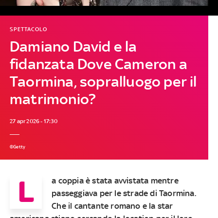
SPETTACOLO
Damiano David e la
fidanzata Dove Cameron a
Taormina, sopralluogo per il
matrimonio?
27 apr 2026 - 17:30
©Getty
L
a coppia è stata avvistata mentre
passeggiava per le strade di Taormina.
Che il cantante romano e la star