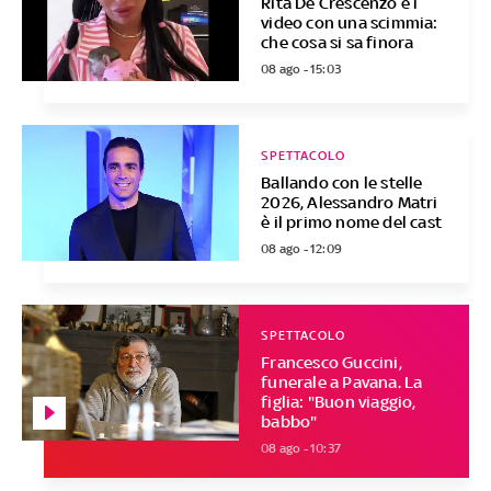
Rita De Crescenzo e i
video con una scimmia:
che cosa si sa finora
08 ago - 15:03
SPETTACOLO
Ballando con le stelle
2026, Alessandro Matri
è il primo nome del cast
08 ago - 12:09
SPETTACOLO
Francesco Guccini,
funerale a Pavana. La
figlia: "Buon viaggio,
babbo"
08 ago - 10:37