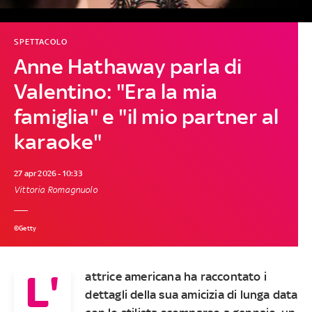
SPETTACOLO
Anne Hathaway parla di
Valentino: "Era la mia
famiglia" e "il mio partner al
karaoke"
27 apr 2026 - 10:33
Vittoria Romagnuolo
©Getty
L'
attrice americana ha raccontato i
dettagli della sua amicizia di lunga data