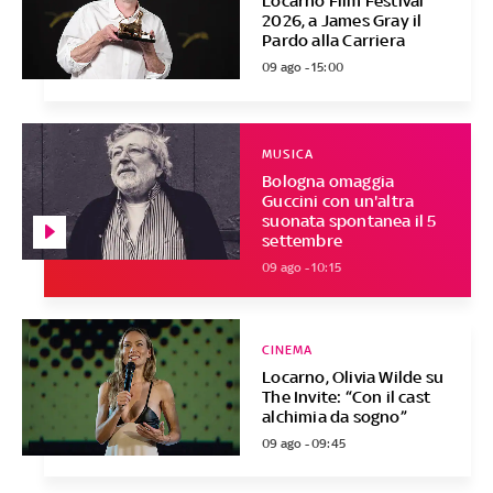
Locarno Film Festival
2026, a James Gray il
Pardo alla Carriera
09 ago - 15:00
MUSICA
Bologna omaggia
Guccini con un'altra
suonata spontanea il 5
settembre
09 ago - 10:15
CINEMA
Locarno, Olivia Wilde su
The Invite: “Con il cast
alchimia da sogno”
09 ago - 09:45