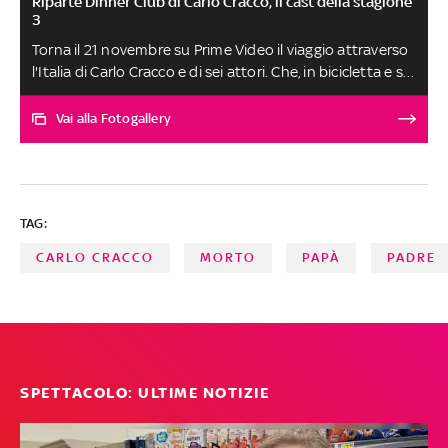
Riparte Dinner Club di Carlo Cracco, il cast della stagione
3
Torna il 21 novembre su Prime Video il viaggio attraverso
l'Italia di Carlo Cracco e di sei attori. Che, in bicicletta e su
un camper vintage, viaggeranno lungo l’Appia Antica,
partendo da Roma e attraversando Lazio, Campania e
Vai alla Fotogallery
Basilicata, per raggiungere Brindisi
TAG:
CARLO CRACCO
MORTO
PAPÀ
PADRE
SPETTACOLO: ULTIME NOTIZIE