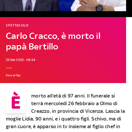
SPETTACOLO
Carlo Cracco, è morto il
papà Bertillo
25 feb 2025 - 09:34
Foto di Sky
È
morto all’età di 97 anni. Il funerale si
terrà mercoledì 26 febbraio a Olmo di
Creazzo, in provincia di Vicenza. Lascia la
moglie Lidia, 90 anni, e i quattro figli. Schivo, ma di
gran cuore, è apparso in tv insieme al figlio chef in