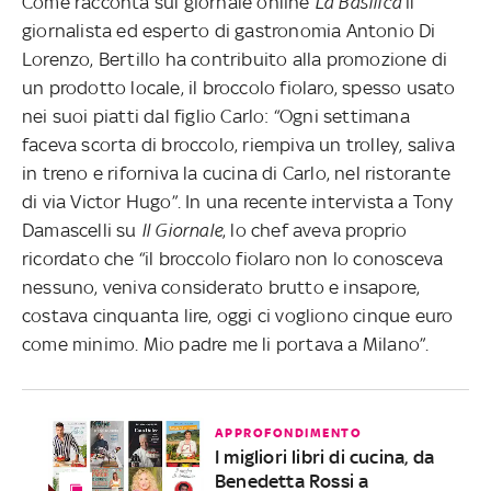
Come racconta sul giornale online
La Basilica
il
giornalista ed esperto di gastronomia Antonio Di
Lorenzo, Bertillo ha contribuito alla promozione di
un prodotto locale, il broccolo fiolaro, spesso usato
nei suoi piatti dal figlio Carlo: “Ogni settimana
faceva scorta di broccolo, riempiva un trolley, saliva
in treno e riforniva la cucina di Carlo, nel ristorante
di via Victor Hugo”. In una recente intervista a Tony
Damascelli su
Il Giornale
, lo chef aveva proprio
ricordato che “il broccolo fiolaro non lo conosceva
nessuno, veniva considerato brutto e insapore,
costava cinquanta lire, oggi ci vogliono cinque euro
come minimo. Mio padre me li portava a Milano”.
APPROFONDIMENTO
I migliori libri di cucina, da
Benedetta Rossi a