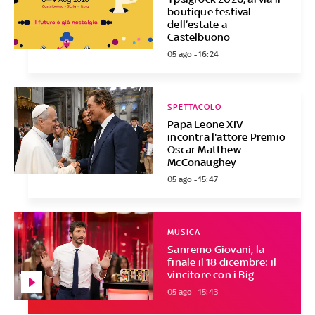
boutique festival
dell’estate a
Castelbuono
05 ago - 16:24
SPETTACOLO
Papa Leone XIV
incontra l'attore Premio
Oscar Matthew
McConaughey
05 ago - 15:47
MUSICA
Sanremo Giovani, la
finale il 18 dicembre: il
vincitore con i Big
05 ago - 15:43