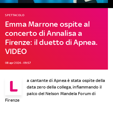
SPETTACOLO
Emma Marrone ospite al
concerto di Annalisa a
Firenze: il duetto di Apnea.
VIDEO
08 apr 2024 - 09:57
L
a cantante di Apnea è stata ospite della
data zero della collega, infiammando il
palco del Nelson Mandela Forum di
Firenze