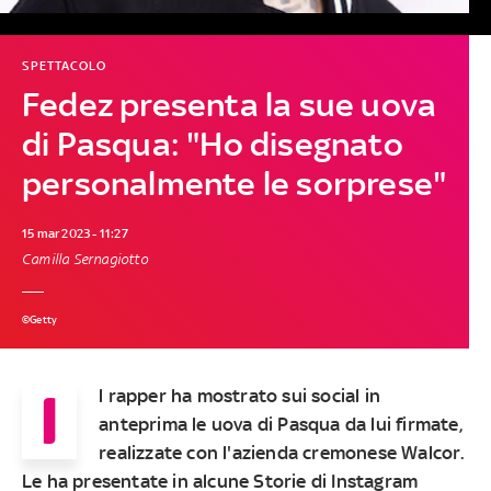
SPETTACOLO
Fedez presenta la sue uova
di Pasqua: "Ho disegnato
personalmente le sorprese"
15 mar 2023 - 11:27
Camilla Sernagiotto
©Getty
I
l rapper ha mostrato sui social in
anteprima le uova di Pasqua da lui firmate,
realizzate con l'azienda cremonese Walcor.
Le ha presentate in alcune Storie di Instagram