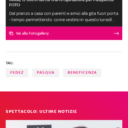
FOTO
Dal pranzo a casa con parenti e amici alla gita fuori porta
- tempo permettendo: come vestirsi in questo lunedì
dell'Angelo? Ecco nella gallery 12 idee da cui trarre
ispirazione per una mise comoda o elegante, ma sempre
Vai alla Fotogallery
glamour
TAG:
FEDEZ
PASQUA
BENEFICENZA
SPETTACOLO: ULTIME NOTIZIE