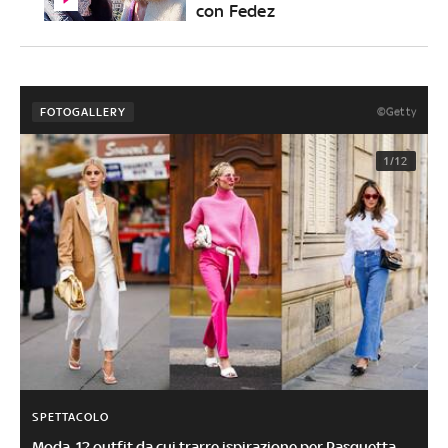
con Fedez
©Getty
FOTOGALLERY
1/12
SPETTACOLO
Moda, 12 outfit da cui trarre ispirazione per Pasquetta.