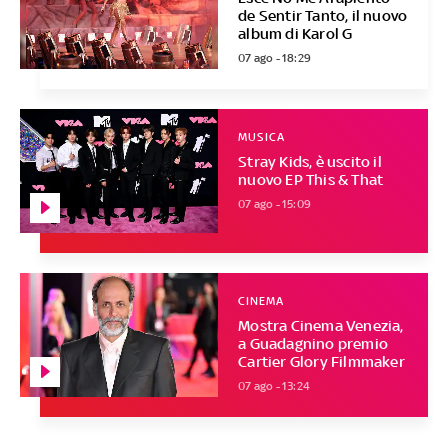
de Sentir Tanto, il nuovo
album di Karol G
07 ago - 18:29
MUSICA
Stray Kids, è uscito il
nuovo EP This & That
07 ago - 15:09
CINEMA
Mostra Cinema Venezia,
a Guadagnino premio
Cartier Glory Filmmaker
07 ago - 13:24