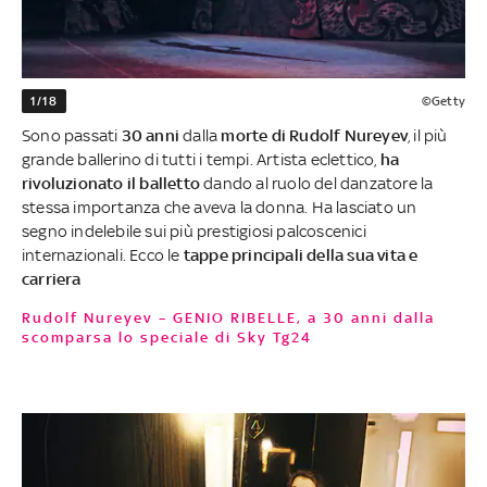
1/18
©Getty
Sono passati
30 anni
dalla
morte di Rudolf Nureyev
, il più
grande ballerino di tutti i tempi. Artista eclettico,
ha
rivoluzionato il balletto
dando al ruolo del danzatore la
stessa importanza che aveva la donna. Ha lasciato un
segno indelebile sui più prestigiosi palcoscenici
internazionali. Ecco le
tappe principali della sua vita e
carriera
Rudolf Nureyev – GENIO RIBELLE, a 30 anni dalla
scomparsa lo speciale di Sky Tg24