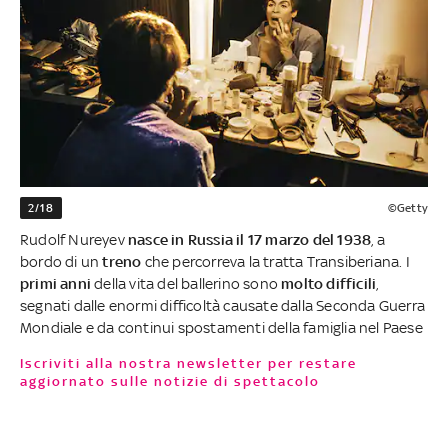
2/18
©Getty
Rudolf Nureyev
nasce in Russia il 17 marzo del 1938
, a
bordo di un
treno
che percorreva la tratta Transiberiana. I
primi anni
della vita del ballerino sono
molto difficili
,
segnati dalle enormi difficoltà causate dalla Seconda Guerra
Mondiale e da continui spostamenti della famiglia nel Paese
Iscriviti alla nostra newsletter per restare
aggiornato sulle notizie di spettacolo