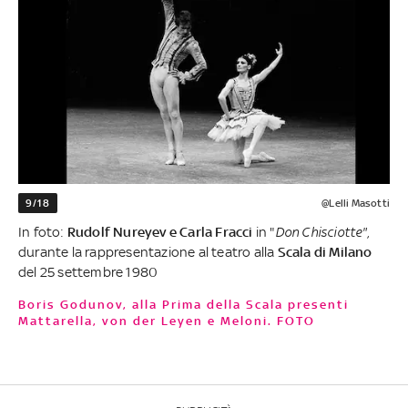
9/18
@Lelli Masotti
In foto:
Rudolf Nureyev e Carla Fracci
in "
Don Chisciotte"
,
durante la rappresentazione al teatro alla
Scala di Milano
del 25 settembre 1980
Boris Godunov, alla Prima della Scala presenti
Mattarella, von der Leyen e Meloni. FOTO