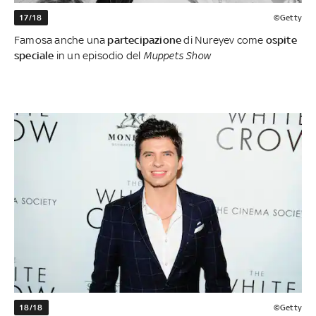
17/18
©Getty
Famosa anche una
partecipazione
di Nureyev come
ospite
speciale
in un episodio del
Muppets Show
18/18
©Getty