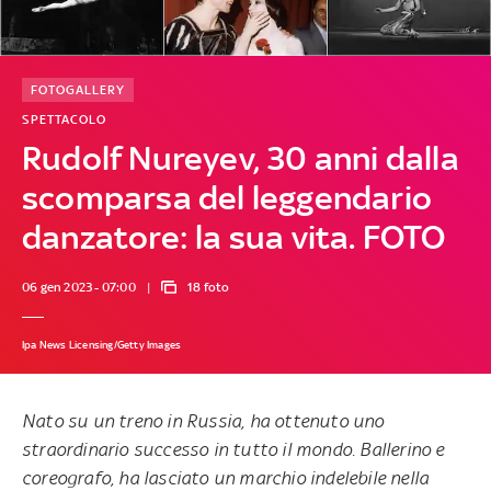
FOTOGALLERY
SPETTACOLO
Rudolf Nureyev, 30 anni dalla
scomparsa del leggendario
danzatore: la sua vita. FOTO
06 gen 2023 - 07:00
18 foto
Ipa News Licensing/Getty Images
Nato su un treno in Russia, ha ottenuto uno
straordinario successo in tutto il mondo. Ballerino e
coreografo, ha lasciato un marchio indelebile nella