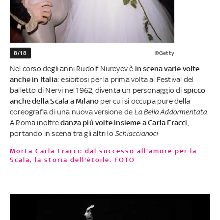
8/18
©Getty
Nel corso degli anni Rudolf Nureyev è
in scena varie volte
anche in Italia
: esibitosi per la prima volta al Festival del
balletto di Nervi nel 1962, diventa un personaggio di
spicco
anche della Scala a Milano
per cui si occupa pure della
coreografia di una nuova versione de
La Bella Addormentata
.
A Roma inoltre
danza più volte insieme a Carla Fracci
,
portando in scena tra gli altri lo
Schiaccianoci
Morta Carla Fracci: dal successo all'amore per la
Scala, la storia dell'étoile. FOTO