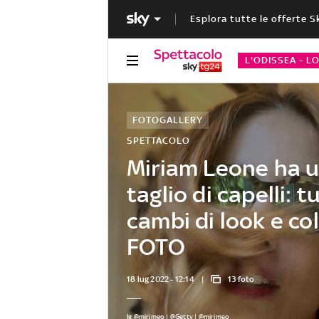
Esplora tutte le offerte S
L'ODISSEA - L
FOTOGALLERY
SPETTACOLO
Miriam Leone ha 
taglio di capelli: tu
cambi di look e col
FOTO
18 lug 2022 - 12:14
13 foto
Ig @mirimeo | @Getty | @mirimeo