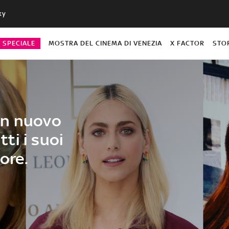
ky
O SPECIALE
MOSTRA DEL CINEMA DI VENEZIA
X FACTOR
STO
un nuovo
tti i suoi
ore.