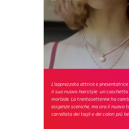
L'apprezzata attrice e presentatrice
il suo nuovo hairstyle: un caschett
morbide.
La trentasettenne ha cambia
esigenze sceniche, ma ora il nuovo t
carrellata dei tagli e dei colori più be