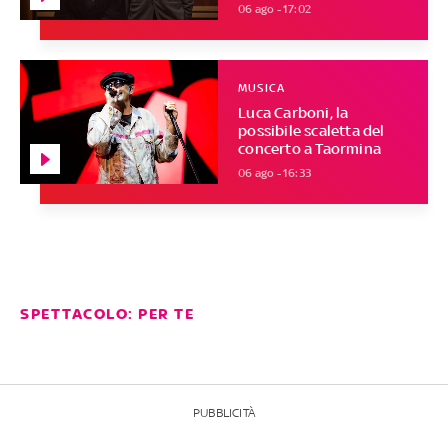
06 ago - 17:02
MUSICA
Luca Carboni, la
possibile scaletta del
concerto a Taormina
06 ago - 16:33
SPETTACOLO: PER TE
PUBBLICITÀ