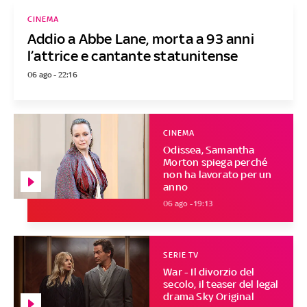
CINEMA
Addio a Abbe Lane, morta a 93 anni
l’attrice e cantante statunitense
06 ago - 22:16
CINEMA
Odissea, Samantha
Morton spiega perché
non ha lavorato per un
anno
06 ago - 19:13
SERIE TV
War - Il divorzio del
secolo, il teaser del legal
drama Sky Original