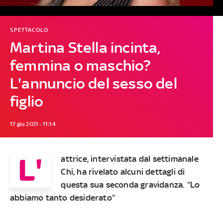
SPETTACOLO
Martina Stella incinta,
femmina o maschio?
L'annuncio del sesso del
figlio
17 giu 2021 - 11:14
L'
attrice, intervistata dal settimanale
Chi, ha rivelato alcuni dettagli di
questa sua seconda gravidanza. “Lo
abbiamo tanto desiderato”