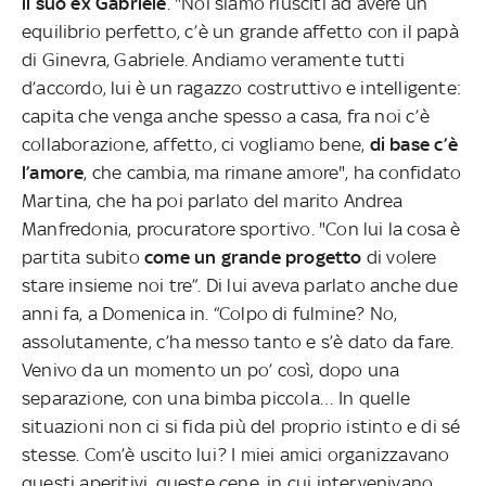
il suo ex Gabriele
. "Noi siamo riusciti ad avere un
equilibrio perfetto, c’è un grande affetto con il papà
di Ginevra, Gabriele. Andiamo veramente tutti
d’accordo, lui è un ragazzo costruttivo e intelligente:
capita che venga anche spesso a casa, fra noi c’è
collaborazione, affetto, ci vogliamo bene,
di base c’è
l’amore
, che cambia, ma rimane amore", ha confidato
Martina, che ha poi parlato del marito Andrea
Manfredonia, procuratore sportivo. "Con lui la cosa è
partita subito
come un grande progetto
di volere
stare insieme noi tre”. Di lui aveva parlato anche due
anni fa, a Domenica in. “Colpo di fulmine? No,
assolutamente, c’ha messo tanto e s’è dato da fare.
Venivo da un momento un po’ così, dopo una
separazione, con una bimba piccola… In quelle
situazioni non ci si fida più del proprio istinto e di sé
stesse. Com’è uscito lui? I miei amici organizzavano
questi aperitivi, queste cene, in cui intervenivano