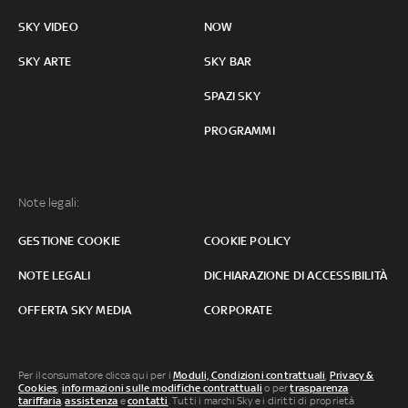
SKY VIDEO
NOW
SKY ARTE
SKY BAR
SPAZI SKY
PROGRAMMI
Note legali:
GESTIONE COOKIE
COOKIE POLICY
NOTE LEGALI
DICHIARAZIONE DI ACCESSIBILITÀ
OFFERTA SKY MEDIA
CORPORATE
Per il consumatore clicca qui per i
Moduli, Condizioni contrattuali
,
Privacy &
Cookies
,
informazioni sulle modifiche contrattuali
o per
trasparenza
tariffaria
,
assistenza
e
contatti
. Tutti i marchi Sky e i diritti di proprietà