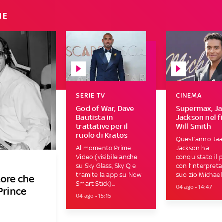
IE
SERIE TV
CINEMA
God of War, Dave
Supermax, Ja
Bautista in
Jackson nel f
trattative per il
Will Smith
ruolo di Kratos
Quest’anno Jaa
Al momento Prime
Jackson ha
Video (visibile anche
conquistato il 
su Sky Glass, Sky Q e
con l’interpret
tramite la app su Now
suo zio Michael 
tore che
Smart Stick)...
04 ago - 14:47
Prince
04 ago - 15:15