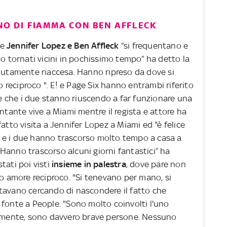
RNO DI FIAMMA CON BEN AFFLECK
he
Jennifer Lopez e Ben Affleck
“si frequentano e
no tornati vicini in pochissimo tempo” ha detto la
olutamente riaccesa. Hanno ripreso da dove si
to reciproco ". E! e Page Six hanno entrambi riferito
 che i due stanno riuscendo a far funzionare una
ntante vive a Miami mentre il regista e attore ha
atto visita a Jennifer Lopez a Miami ed "è felice
ida e i due hanno trascorso molto tempo a casa a
. Hanno trascorso alcuni giorni fantastici” ha
stati poi visti
insieme in palestra
, dove pare non
to amore reciproco. "Si tenevano per mano, si
stavano cercando di nascondere il fatto che
 fonte a People. "Sono molto coinvolti l'uno
ramente, sono davvero brave persone. Nessuno