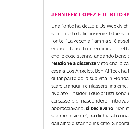
JENNIFER LOPEZ E IL RITO
Una fonte ha detto a Us Weekly c
sono molto felici insieme. I due so
fonte. “La vecchia fiamma si è ass
erano interrotti in termini di affet
che le cose stanno andando bene e
relazione a distanza
visto che la ca
casa a Los Angeles. Ben Affleck ha f
di far parte della sua vita in Flor
stare tranquilli e rilassarsi insieme
rivelato l'insider. I due artisti sono 
cercassero di nascondere il ritrova
abbracciavano,
si baciavano
. Non 
stanno insieme", ha dichiarato una
dall'altro e stanno insieme. Since