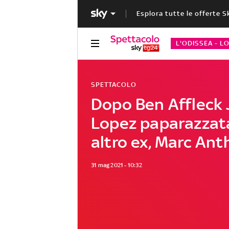
Esplora tutte le offerte S
L'ODISSEA - L
SPETTACOLO
Dopo Ben Affleck 
Lopez paparazzat
altro ex, Marc An
31 mag 2021 - 10:32