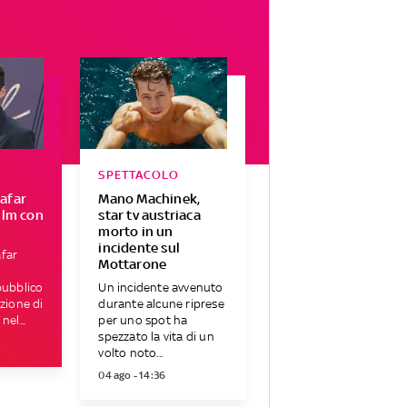
SPETTACOLO
afar
Mano Machinek,
ilm con
star tv austriaca
morto in un
incidente sul
far
Mottarone
pubblico
Un incidente avvenuto
azione di
durante alcune riprese
nel...
per uno spot ha
spezzato la vita di un
volto noto...
04 ago - 14:36