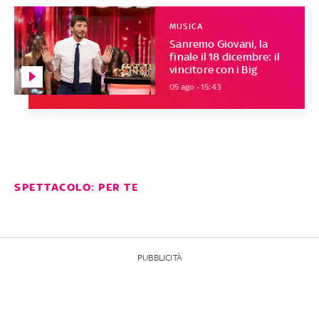
MUSICA
Sanremo Giovani, la
finale il 18 dicembre: il
vincitore con i Big
05 ago - 15:43
SPETTACOLO: PER TE
PUBBLICITÀ