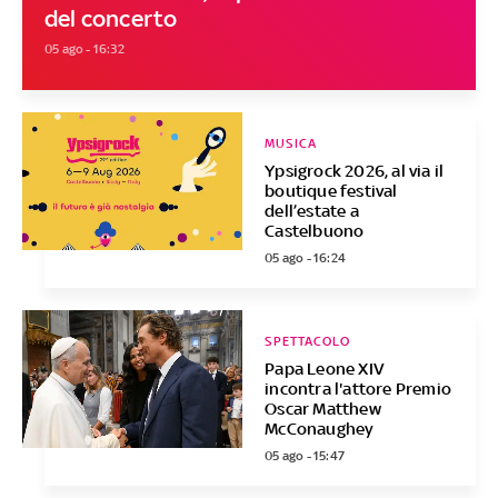
del concerto
05 ago - 16:32
MUSICA
Ypsigrock 2026, al via il
boutique festival
dell’estate a
Castelbuono
05 ago - 16:24
SPETTACOLO
Papa Leone XIV
incontra l'attore Premio
Oscar Matthew
McConaughey
05 ago - 15:47