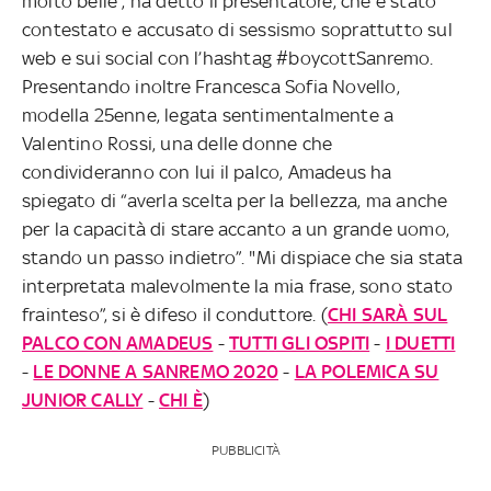
molto belle”, ha detto il presentatore, che è stato
contestato e accusato di sessismo soprattutto sul
web e sui social con l’hashtag #boycottSanremo.
Presentando inoltre Francesca Sofia Novello,
modella 25enne, legata sentimentalmente a
Valentino Rossi, una delle donne che
condivideranno con lui il palco, Amadeus ha
spiegato di “averla scelta per la bellezza, ma anche
per la capacità di stare accanto a un grande uomo,
stando un passo indietro”. "Mi dispiace che sia stata
interpretata malevolmente la mia frase, sono stato
frainteso”, si è difeso il conduttore. (
CHI SARÀ SUL
PALCO CON AMADEUS
-
TUTTI GLI OSPITI
-
I DUETTI
-
LE DONNE A SANREMO 2020
-
LA POLEMICA SU
JUNIOR CALLY
-
CHI È
)
PUBBLICITÀ