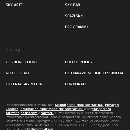
SKY ARTE
SKY BAR
SPAZI SKY
PROGRAMMI
Note legali:
GESTIONE COOKIE
COOKIE POLICY
NOTE LEGALI
DICHIARAZIONE DI ACCESSIBILITÀ
OFFERTA SKY MEDIA
CORPORATE
Per il consumatore clicca qui per i
Moduli, Condizioni contrattuali
,
Privacy &
Cookies
,
informazioni sulle modifiche contrattuali
o per
trasparenza
tariffaria
,
assistenza
e
contatti
. Tutti i marchi Sky e i diritti di proprietà
intellettuale in essi contenuti, sono di proprietà di Sky international AG e sono
utilizzati su licenza. Copyright 2026 Sky Italia - Sky Italia Srl Via Monte Penice, 7 -
20138 Milano P.IVA 04619241005. SkyTG24: ISSN 3035-1537 e SkySport: ISSN
3035-1545.
Segnalazione Abusi