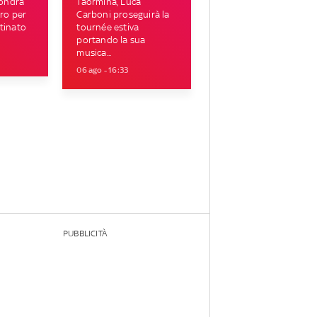
Londra
Taormina, Luca
tro per
Carboni proseguirà la
tinato
tournée estiva
portando la sua
musica...
06 ago - 16:33
PUBBLICITÀ