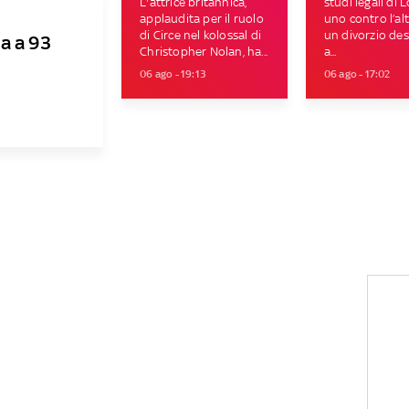
L'attrice britannica,
studi legali di 
applaudita per il ruolo
uno contro l’al
di Circe nel kolossal di
un divorzio des
a a 93
Christopher Nolan, ha...
a...
06 ago - 19:13
06 ago - 17:02