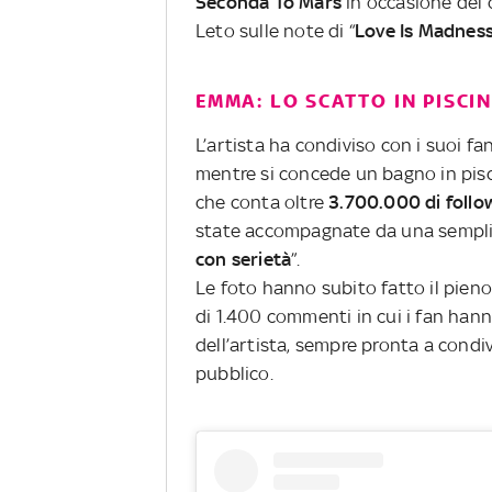
Seconda To Mars
in occasione del 
Leto sulle note di “
Love Is Madnes
EMMA: LO SCATTO IN PISCI
L’artista ha condiviso con i suoi fa
mentre si concede un bagno in pisci
che conta oltre
3.700.000 di follo
state accompagnate da una semplice
con serietà
”.
Le foto hanno subito fatto il pie
di 1.400 commenti in cui i fan hann
dell’artista, sempre pronta a condi
pubblico.