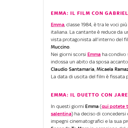
EMMA: IL FILM CON GABRIE
Emma
, classe 1984, è tra le voci 
italiana. La cantante è reduce da 
vista protagonista all’interno del fi
Muccino
.
Nei giorni scorsi
Emma
ha condivo s
indossa un abito da sposa accanto al 
Claudio Santamaria
,
Micaela Ramaz
La data di uscita del film è fissata 
EMMA: IL DUETTO CON JAR
In questi giorni
Emma
(
qui potete t
salentina
) ha deciso di concedersi
impegni cinematografici e la sua p