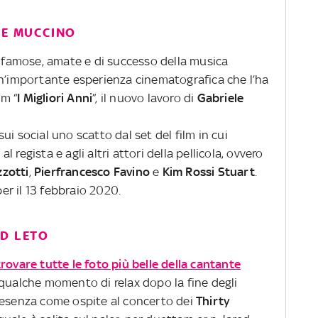
LE MUCCINO
più famose, amate e di successo della musica
un’importante esperienza cinematografica che l’ha
lm “
I Migliori Anni
”, il nuovo lavoro di
Gabriele
ui social uno scatto dal set del film in cui
regista e agli altri attori della pellicola, ovvero
zotti
,
Pierfrancesco Favino
e
Kim Rossi Stuart
.
per il 13 febbraio 2020.
ED LETO
rovare tutte le foto più belle della cantante
 qualche momento di relax dopo la fine degli
resenza come ospite al concerto dei
Thirty