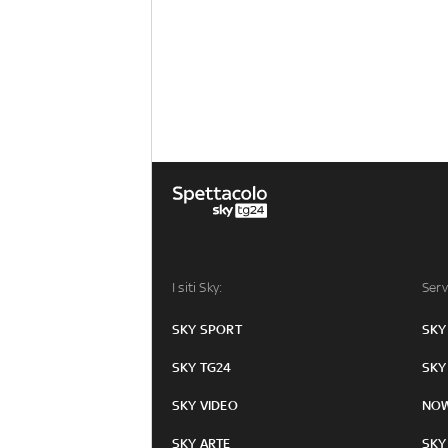
I siti Sky:
Serv
SKY SPORT
SKY
SKY TG24
SKY
SKY VIDEO
NO
SKY ARTE
SKY