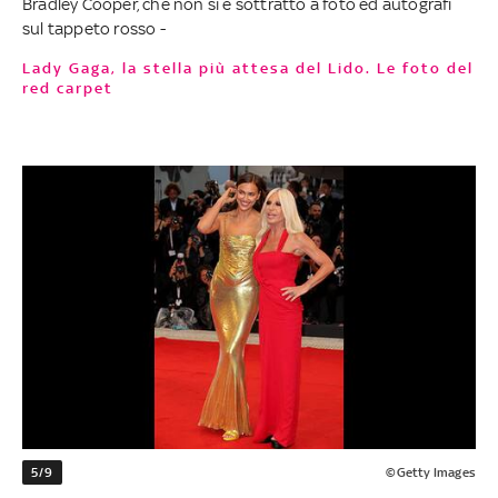
Bradley Cooper, che non si è sottratto a foto ed autografi
sul tappeto rosso -
Lady Gaga, la stella più attesa del Lido. Le foto del
red carpet
5/9
©Getty Images