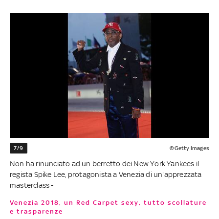
7/9
©Getty Images
Non ha rinunciato ad un berretto dei New York Yankees il
regista Spike Lee, protagonista a Venezia di un'apprezzata
masterclass -
Venezia 2018, un Red Carpet sexy, tutto scollature
e trasparenze