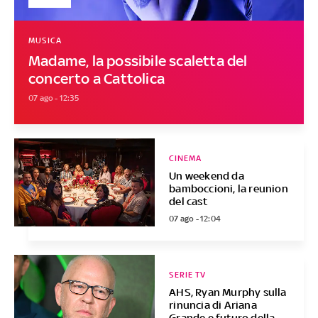
MUSICA
Madame, la possibile scaletta del
concerto a Cattolica
07 ago - 12:35
CINEMA
Un weekend da
bamboccioni, la reunion
del cast
07 ago - 12:04
SERIE TV
AHS, Ryan Murphy sulla
rinuncia di Ariana
Grande e futuro della