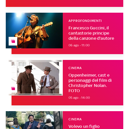
APPROFONDIMENTI
Francesco Guccini, il
cantastorie principe
della canzone d'autore
06 ago - 11:00
CINEMA
Oppenheimer, cast e
personaggi del film di
Christopher Nolan.
FOTO
05 ago - 14:00
CINEMA
Volevo un figlio