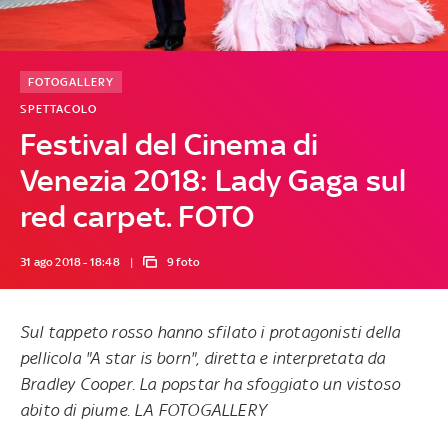
FOTOGALLERY
SPETTACOLO
Festival del Cinema di
Venezia 2018: Lady Gaga sul
red carpet. FOTO
31 ago 2018 - 18:48
9 foto
Sul tappeto rosso hanno sfilato i protagonisti della
pellicola "A star is born", diretta e interpretata da
Bradley Cooper. La popstar ha sfoggiato un vistoso
abito di piume. LA FOTOGALLERY