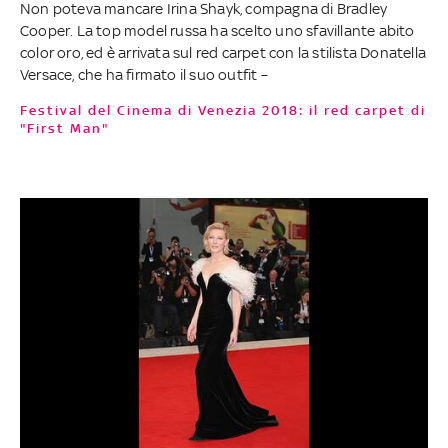
Non poteva mancare Irina Shayk, compagna di Bradley
Cooper. La top model russa ha scelto uno sfavillante abito
color oro, ed è arrivata sul red carpet con la stilista Donatella
Versace, che ha firmato il suo outfit –
Festival del Cinema di Venezia 2018: il red carpet di
"First Man"