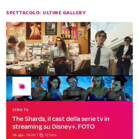
SPETTACOLO: ULTIME GALLERY
SERIE TV
The Shards, il cast della serie tv in
streaming su Disney+. FOTO
06 ago - 15:00
12 foto