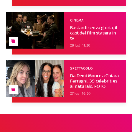
CINEMA
Bastardi senza gloria, il
cast del film stasera in
tv
28 lug - 11:30
SPETTACOLO
Da Demi Moore a Chiara
Ferragni, 39 celebrities
al naturale. FOTO
27 lug - 16:30