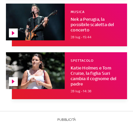
MUSICA
Nek a Perugia, la
possibile scaletta del
concerto
28 lug - 15:44
SPETTACOLO
Katie Holmes e Tom
Cruise, la figlia Suri
cambia il cognome del
padre
28 lug - 14:38
PUBBLICITÀ