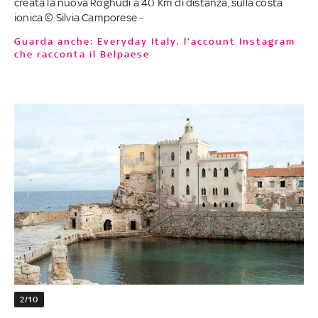
creata la nuova Roghudi a 40 Km di distanza, sulla costa
ionica © Silvia Camporese -
Guarda anche: Everyday Italy, l’account Instagram
che racconta il Belpaese
2/10