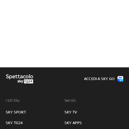
ACCEDI A SKY GO
I siti Sky:
Servizi:
SKY SPORT
SKY TV
SKY TG24
SKY APPS