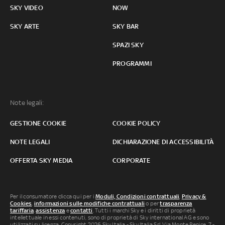
SKY VIDEO
NOW
SKY ARTE
SKY BAR
SPAZI SKY
PROGRAMMI
Note legali:
GESTIONE COOKIE
COOKIE POLICY
NOTE LEGALI
DICHIARAZIONE DI ACCESSIBILITÀ
OFFERTA SKY MEDIA
CORPORATE
Per il consumatore clicca qui per i
Moduli, Condizioni contrattuali
,
Privacy &
Cookies
,
informazioni sulle modifiche contrattuali
o per
trasparenza
tariffaria
,
assistenza
e
contatti
. Tutti i marchi Sky e i diritti di proprietà
intellettuale in essi contenuti, sono di proprietà di Sky international AG e sono
utilizzati su licenza. Copyright 2026 Sky Italia - Sky Italia Srl Via Monte Penice, 7 -