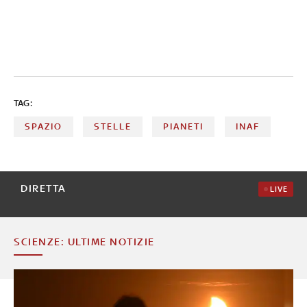
TAG:
SPAZIO
STELLE
PIANETI
INAF
DIRETTA
LIVE
SCIENZE: ULTIME NOTIZIE