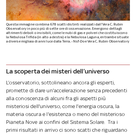
Questa immagine combina 678 scatti distinti realizzati dall'Vera C. Rubin
Observatory in poco più di sette ore di osservazione. Emergono dettagli
altrimenti deboli o invisibili, come le nubi di gas e polveri che costituiscono
la Nebulosa Trifida (in alto a destra) e la Nebulosa Laguna, entrambe situate
a diverse migliaia di anni luce dalla Terra. - Nsf-Doe Vera C. Rubin Observatory
La scoperta dei misteri dell’universo
L’osservatorio, sottolineano ancora gli esperti,
promette di dare un'accelerazione senza precedenti
alla conoscenza di alcuni fra gli aspetti più
misteriosi dell'universo, come l'energia oscura, la
materia oscura e l'esistenza o meno del misterioso
Pianeta Nove ai confini del Sistema Solare. Tra i
primi risultati in arrivo ci sono scatti che riguardano