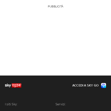
PUBBLICITÀ
ACCEDI A SKY GO
I siti Sky:
Servizi: