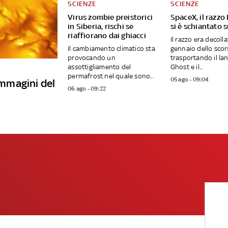
SCIENZE
SCIENZE
Virus zombie preistorici
SpaceX, il razzo
in Siberia, rischi se
si è schiantato 
riaffiorano dai ghiacci
Il razzo era decollat
Il cambiamento climatico sta
gennaio dello sco
provocando un
trasportando il la
assottigliamento del
Ghost e il...
permafrost nel quale sono...
05 ago - 09:04
 immagini del
06 ago - 09:22