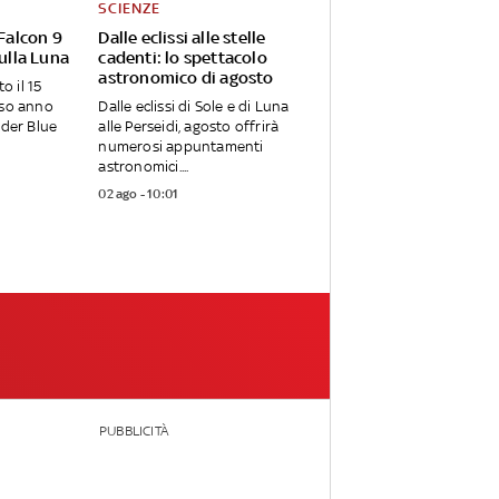
SCIENZE
 Falcon 9
Dalle eclissi alle stelle
sulla Luna
cadenti: lo spettacolo
astronomico di agosto
o il 15
rso anno
Dalle eclissi di Sole e di Luna
nder Blue
alle Perseidi, agosto offrirà
numerosi appuntamenti
astronomici....
02 ago - 10:01
PUBBLICITÀ