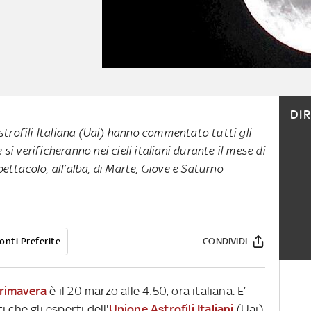
DI
Astrofili Italiana (Uai) hanno commentato tutti gli
si verificheranno nei cieli italiani durante il mese di
pettacolo, all’alba, di Marte, Giove e Saturno
onti Preferite
CONDIVIDI
rimavera
è il 20 marzo alle 4:50, ora italiana. E’
 che gli esperti dell'
Unione Astrofili Italiani
(Uai)