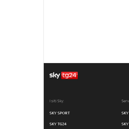
I siti Sky:
Serv
SKY SPORT
SKY
SKY TG24
SKY