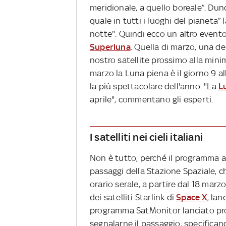
meridionale, a quello boreale”. Dun
quale in tutti i luoghi del pianeta”
notte". Quindi ecco un altro event
Superluna
. Quella di marzo, una de
nostro satellite prossimo alla minim
marzo la Luna piena è il giorno 9 all
la più spettacolare dell'anno. "La
L
aprile", commentano gli esperti.
I satelliti nei cieli italiani
Non è tutto, perché il programma 
passaggi della Stazione Spaziale, ch
orario serale, a partire dal 18 marzo
dei satelliti Starlink di
Space X
, lan
programma SatMonitor lanciato propri
segnalarne il passaggio, specificand