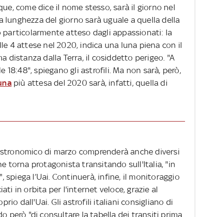
que, come dice il nome stesso, sarà il giorno nel
 la lunghezza del giorno sarà uguale a quella della
o particolarmente atteso dagli appassionati: la
lle 4 attese nel 2020, indica una luna piena con il
a distanza dalla Terra, il cosiddetto perigeo. "A
e 18:48", spiegano gli astrofili. Ma non sarà, però,
una
più attesa del 2020 sarà, infatti, quella di
astronomico di marzo comprenderà anche diversi
e torna protagonista transitando sull'Italia, "in
", spiega l’Uai. Continuerà, infine, il monitoraggio
ciati in orbita per l'internet veloce, grazie al
o dall'Uai. Gli astrofili italiani consigliano di
o però "di consultare la tabella dei transiti prima