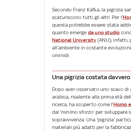
Secondo Franz Kafka, la pigrizia sa
scaturiscono tutti gli altri. Per l'
Hom
questa potrebbe essere stata addir
quanto emerge
da uno studio
condo
National University
(ANU), infatti,
all’ambiente in costante evoluzion
ominidi.
Una pigrizia costata davvero
Dopo aver osservato uno scavo di 
arabica, risalente alla prima età dell
ricerca, ha scoperto come l'
Homo e
dal ‘minimo sforzo’ per sviluppare s
sopravvivenza. Una 'pigrizia' parti
materiali più adatti per la fabbricaz