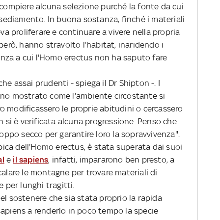
 compiere alcuna selezione purché la fonte da cui
insediamento. In buona sostanza, finché i materiali
 proliferare e continuare a vivere nella propria
però, hanno stravolto l'habitat, inaridendo i
rgenza a cui l'Homo erectus non ha saputo fare
e assai prudenti - spiega il Dr Shipton -. I
nno mostrato come l'ambiente circostante si
o modificassero le proprie abitudini o cercassero
n si è verificata alcuna progressione. Penso che
roppo secco per garantire loro la sopravvivenza".
ca dell'Homo erectus, è stata superata dai suoi
al
e
il sapiens
, infatti, impararono ben presto, a
calare le montagne per trovare materiali di
 per lunghi tragitti.
el sostenere che sia stata proprio la rapida
sapiens a renderlo in poco tempo la specie