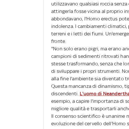
utilizzavano qualsiasi roccia senza
attingerla fosse vicina al proprio 
abbondavano, l'Homo erectus poteva
indolenza. I cambiamenti climatici, 
terreni e i letti dei fiumi. Un'eme
fronte.
"Non solo erano pigri, ma erano anch
campioni di sedimenti ritrovati ha
stesse trasformando, senza che lor
di sviluppare i propri strumenti. No
alla fine l'ambiente sia diventato t
Questa mancanza di dinamismo, tipi
discendenti.
L'uomo di Neanderth
esempio, a capire l'importanza di s
migliore qualità e trasportarli anche
Il consenso scientifico è unanime n
evoluzione del cervello dell'Homo 