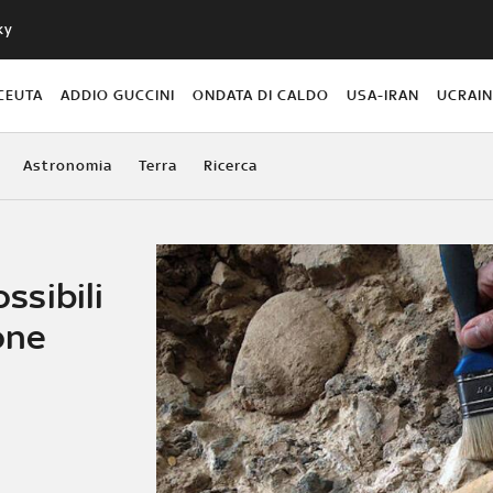
ky
CEUTA
ADDIO GUCCINI
ONDATA DI CALDO
USA-IRAN
UCRAI
Astronomia
Terra
Ricerca
ossibili
one
s