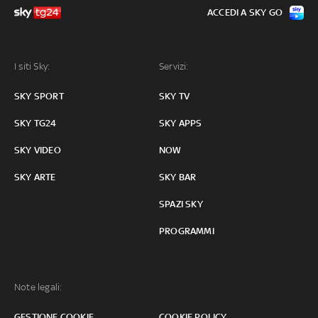
ACCEDI A SKY GO
I siti Sky:
Servizi:
SKY SPORT
SKY TV
SKY TG24
SKY APPS
SKY VIDEO
NOW
SKY ARTE
SKY BAR
SPAZI SKY
PROGRAMMI
Note legali:
GESTIONE COOKIE
COOKIE POLICY