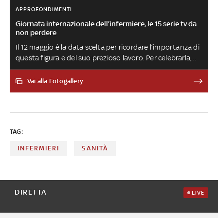
APPROFONDIMENTI
Giornata internazionale dell’infermiere, le 15 serie tv da
non perdere
Il 12 maggio è la data scelta per ricordare l’importanza di
questa figura e del suo prezioso lavoro. Per celebrarla,
ecco alcune produzioni televisive che hanno infermieri e
infermiere tra i protagonisti o che raccontano le loro
Vai alla Fotogallery
storie dentro e fuori gli ospedali: da Nurse Jackie –
Terapia d’urto a The Resident, passando da personaggi
diventati celebri come Bokhee in Grey’s Anatomy e Carla
in Scrubs
TAG:
INFERMIERI
SANITÀ
DIRETTA
LIVE