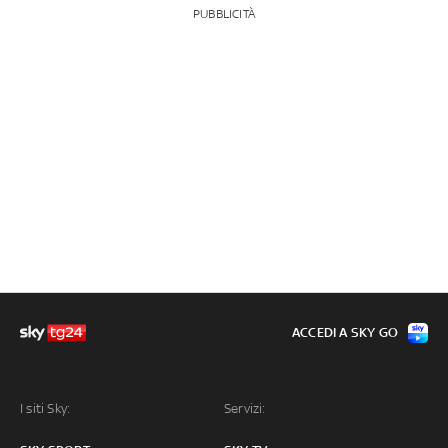
PUBBLICITÀ
ACCEDI A SKY GO
I siti Sky:
Servizi: