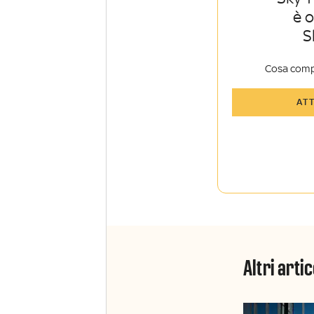
è 
S
Cosa comp
Tutti gli art
AT
Sky Sport I
Approfondim
vista autore
La newslett
Insider e Sk
Altri artic