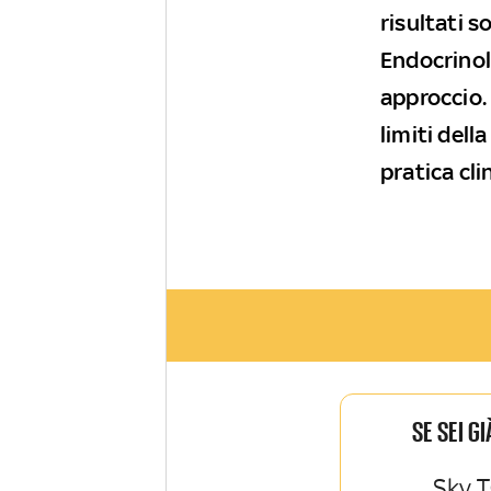
risultati 
Endocrinol
approccio. 
limiti dell
pratica cli
SE SEI G
Sky T