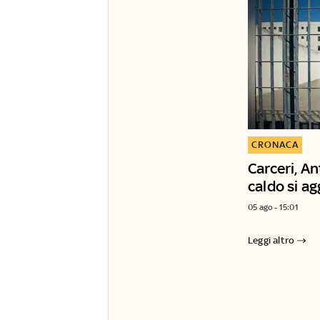
CRONACA
Carceri, A
caldo si ag
05 ago - 15:01
Leggi altro