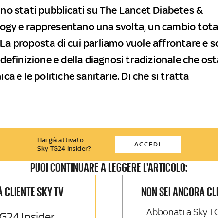
sono stati pubblicati su The Lancet Diabetes &
ogy e rappresentano una svolta, un cambio total
La proposta di cui parliamo vuole affrontare e sc
a definizione e della diagnosi tradizionale che os
nica e le politiche sanitarie. Di che si tratta
Hai già attivato
ACCEDI
Sky TG24 Insider?
PUOI CONTINUARE A LEGGERE L'ARTICOLO:
IÀ CLIENTE SKY TV
NON SEI ANCORA CL
Abbonati a Sky T
G24 Insider