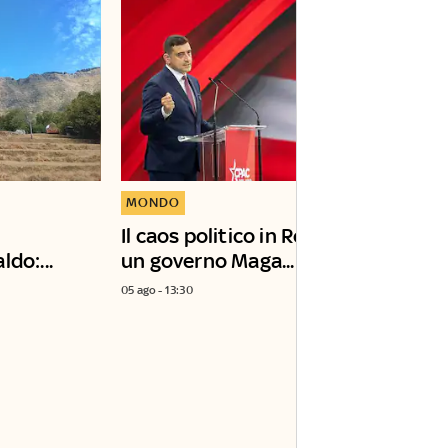
MONDO
Il caos politico in Romania apre a
do:...
un governo Maga...
05 ago - 13:30