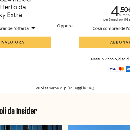
4
offerto da
50
ky Extra
al mes
per 3 mesi, poi 9€ 
Oppure
rende l'offerta
Cosa comprende l'o
icoli di Sky TG24 Insider e
Tutti gli articoli di Sk
TIVALO ORA
ABBONAT
nsider
enti, opinioni e punti di
Approfondimenti
,
opi
voli
vista autorevoli
Nessun vincolo, disdic
er esclusiva di Sky TG24
La newsletter esclusiv
y Sport Insider
Insider
Vuoi saperne di più? Leggi le FAQ
oli da Insider