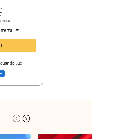
e
al mese
fferta
y TG24 Insider
I
nioni e punti di
i quando vuoi
a di Sky TG24