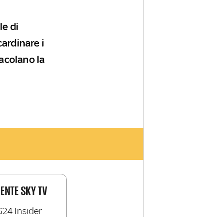
e di
ardinare i
tacolano la
IENTE SKY TV
G24 Insider