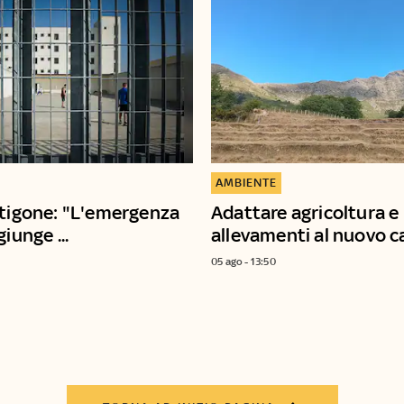
AMBIENTE
ntigone: "L'emergenza
Adattare agricoltura e
giunge ...
allevamenti al nuovo cal
05 ago - 13:50