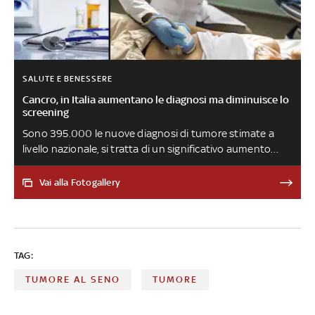
SALUTE E BENESSERE
Cancro, in Italia aumentano le diagnosi ma diminuisce lo
screening
Sono 395.000 le nuove diagnosi di tumore stimate a
livello nazionale, si tratta di un significativo aumento
registrato negli ultimi 3 anni: 18.400 in più rispetto il
2020, allo stesso tempo, però, si assiste a un calo del 3%
Vai alla Fotogallery
della copertura degli screening. Sono questi i dati
riportati nel censimento “I numeri del cancro in Italia
2023” realizzato da Aiom, Airtum, Ons e presentato al
Museo dell'Istituto superiore di sanità
TAG:
TUMORE AL SENO
TUMORE