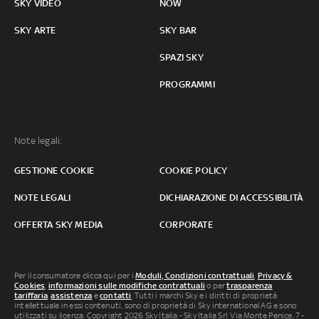
SKY VIDEO
NOW
SKY ARTE
SKY BAR
SPAZI SKY
PROGRAMMI
Note legali:
GESTIONE COOKIE
COOKIE POLICY
NOTE LEGALI
DICHIARAZIONE DI ACCESSIBILITÀ
OFFERTA SKY MEDIA
CORPORATE
Per il consumatore clicca qui per i
Moduli, Condizioni contrattuali
,
Privacy &
Cookies
,
informazioni sulle modifiche contrattuali
o per
trasparenza
tariffaria
,
assistenza
e
contatti
. Tutti i marchi Sky e i diritti di proprietà
intellettuale in essi contenuti, sono di proprietà di Sky international AG e sono
utilizzati su licenza. Copyright 2026 Sky Italia - Sky Italia Srl Via Monte Penice, 7 -