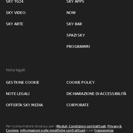
SKY TG24
SKY APPS
SKY VIDEO
NOW
SKY ARTE
SKY BAR
SPAZI SKY
PROGRAMMI
Note legali:
GESTIONE COOKIE
COOKIE POLICY
NOTE LEGALI
DICHIARAZIONE DI ACCESSIBILITÀ
OFFERTA SKY MEDIA
CORPORATE
Per il consumatore clicca qui per i
Moduli, Condizioni contrattuali
,
Privacy &
Cookies
,
informazioni sulle modifiche contrattuali
o per
trasparenza