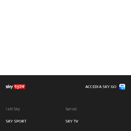
ACCEDI A SKY GO
I siti Sky:
Servizi:
SKY SPORT
SKY TV