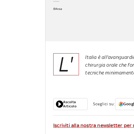
©Ansa
L'
Italia è all'avanguard
chirurgia orale che fo
tecniche minimamente
Ascolta
Sceglici su:
Googl
Articolo
Iscriviti alla nostra newsletter pe