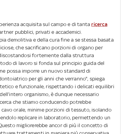
esperienza acquisita sul campo e di tanta
ricerca
artner pubblici, privati e accademici.
pia demolitiva e della cura fine a se stessa basata
ificiose, che sacrificano porzioni di organo per
e discostandosi fortemente dalla struttura
todo di lavoro si fonda sul principio guida del
iene possa imporre un nuovo standard di
ontoiatrico per gli anni che verranno", spiega
tetico e funzionale, rispettando i delicati equilibri
e dell’intero organismo, è dunque necessario
a ricerca che stiamo conducendo potrebbe
 cavo orale, minime porzioni di tessuto, isolando
facendolo replicare in laboratorio, permettendo un
uesto migliorerebbe ancor di più il concetto di
fettuare trattamenti in maniera più conservativa,