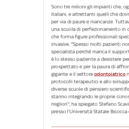
Sono tre milioni gli impianti che, o
italiani, e altrettanti quelli che do
per via di paure e mancanze. Tuttavi
una scuola di perfezionamento in chi
che forma figure professionali spe
invasive. "Spesso molti pazienti no
specialista perché manca il support
è lo stesso paziente a desistere per
prospettato e per la paura di affro
gigante e il settore
odontoiatrico
n
protocolli terapeutici e allo svilu
diverse scuole di pensiero scienti
stanno integrando le proprie conosc
migliori", ha spiegato Stefano Scav
presso l'Università Statale Bicocca 