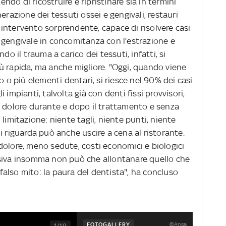
tendo di ricostruire e ripristinare sia in termini
erazione dei tessuti ossei e gengivali, restauri
Un intervento sorprendente, capace di risolvere casi
 gengivale in concomitanza con l’estrazione e
do il trauma a carico dei tessuti, infatti, si
ù rapida, ma anche migliore. "Oggi, quando viene
o o più elementi dentari, si riesce nel 90% dei casi
li impianti, talvolta già con denti fissi provvisori,
n dolore durante e dopo il trattamento e senza
limitazione: niente tagli, niente punti, niente
i riguarda può anche uscire a cena al ristorante.
dolore, meno sedute, costi economici e biologici
asiva insomma non può che allontanare quello che
also mito: la paura del dentista", ha concluso
©Ansa
FOTOGALLERY
1/10