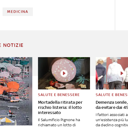
MEDICINA
E NOTIZIE
SALUTE E BENESSERE
SALUTE E BENE
Mortadella ritirata per
Demenza senile,
rischio listeria: il lotto
da evitare dai 4
interessato
I fattori associati a
Il Salumificio Pignone ha
un'esistenza più l
richiamato un lotto di
da declino cogniti