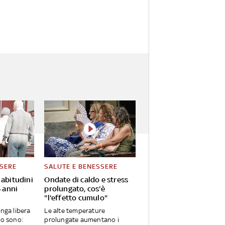
SSERE
SALUTE E BENESSERE
 abitudini
Ondate di caldo e stress
5 anni
prolungato, cos'è
"l'effetto cumulo"
unga libera
Le alte temperature
vo sono:
prolungate aumentano i