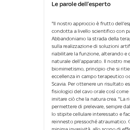
Le parole dell’esperto
"Il nostro approccio è frutto dell’
condotta a livello scientifico con p
Abbandoniamo la
strada della tera
sulla realizzazione di soluzioni art
riabilitare la funzione, alterando 
naturale dell’apparato. Il nostro me
biomimetismo, principio che si rit
eccellenza in campo terapeutico od
Scavia. Per ottenere un risultato es
fisiologici del cavo orale così com
imitare ciò che la natura crea. "L
permettere di prelevare, sempre dal
lo stipite cellulare interessato e 
reinnesto pressoché atraumatico. Q
minima invasività, allo scopo di ef