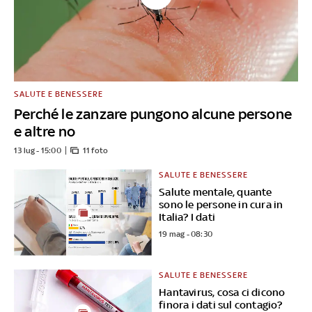
SALUTE E BENESSERE
Perché le zanzare pungono alcune persone
e altre no
13 lug - 15:00
11 foto
SALUTE E BENESSERE
Salute mentale, quante
sono le persone in cura in
Italia? I dati
19 mag - 08:30
SALUTE E BENESSERE
Hantavirus, cosa ci dicono
finora i dati sul contagio?