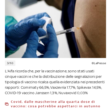
3/10
©LaPresse
L'Aifa ricorda che, per la vaccinazione, sono stati usati
cinque vaccini e che la distribuzione delle segnalazioni per
tipologia di vaccino ricalca quella evidenziata nei precedenti
rapporti: Comirnaty 66,5%, Vaxzevria 17,7%, Spikevax 14,5%,
COVID-19 vaccino Janssen 1,3%, Nuvaxovid 0,03%
Covid, dalle mascherine alla quarta dose di
vaccino: cosa potrebbe aspettarci in autunno