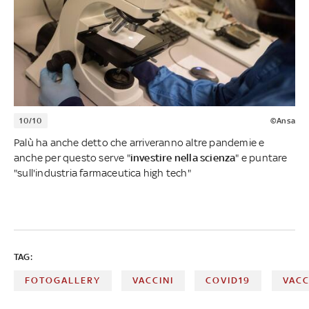
10/10
©Ansa
Palù ha anche detto che arriveranno altre pandemie e
anche per questo serve "
investire nella scienza
" e puntare
"sull'industria farmaceutica high tech"
TAG:
FOTOGALLERY
VACCINI
COVID19
VACC