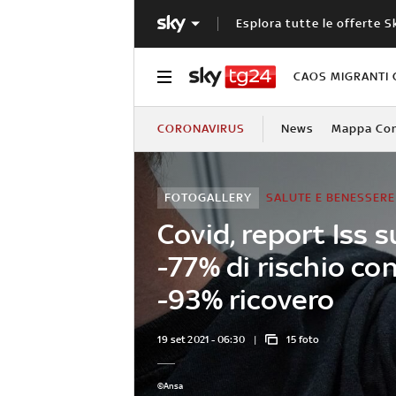
Esplora tutte le offerte S
CAOS MIGRANTI 
CORONAVIRUS
News
Mappa Cont
FOTOGALLERY
SALUTE E BENESSERE
Covid, report Iss s
-77% di rischio co
-93% ricovero
19 set 2021 - 06:30
15 foto
©Ansa