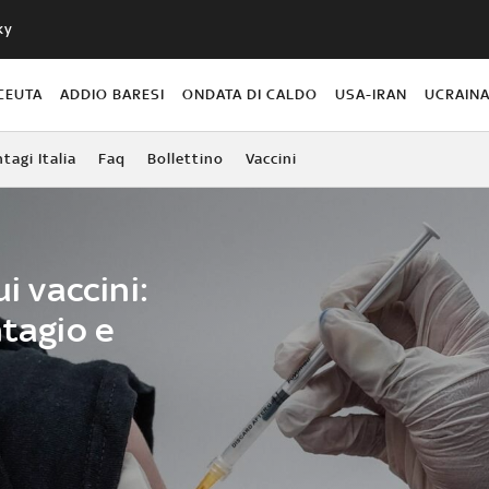
ky
CEUTA
ADDIO BARESI
ONDATA DI CALDO
USA-IRAN
UCRAIN
agi Italia
Faq
Bollettino
Vaccini
ui vaccini:
ntagio e