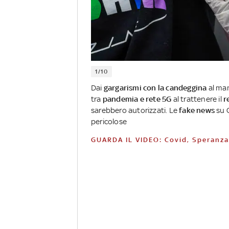
1/10
Dai
gargarismi con la candeggina
al ma
tra
pandemia e rete 5G
al trattenere il
r
sarebbero autorizzati. Le
fake news
su C
pericolose
GUARDA IL VIDEO: Covid, Speranza