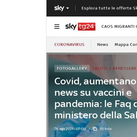
Esplora tutte le offerte S
CAOS MIGRANTI 
CORONAVIRUS
News
Mappa Cont
FOTOGALLERY
SALUTE E BENESSERE
Covid, aumentano 
news su vaccini e
pandemia: le Faq 
ministero della Sa
26 ago 2021 - 07:00
10 foto