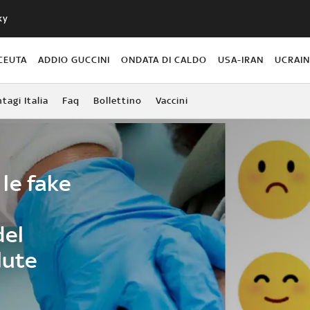
ky
CEUTA
ADDIO GUCCINI
ONDATA DI CALDO
USA-IRAN
UCRAI
agi Italia
Faq
Bollettino
Vaccini
le fake
del
lute