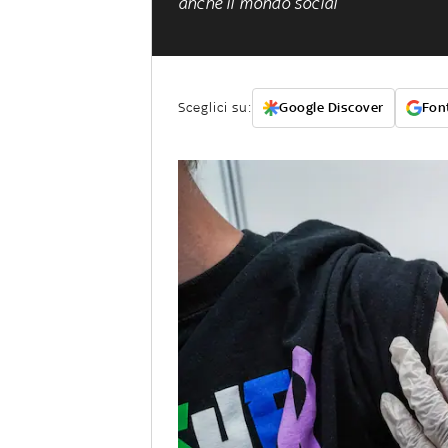
anche il mondo social
Sceglici su:
Google Discover
Font