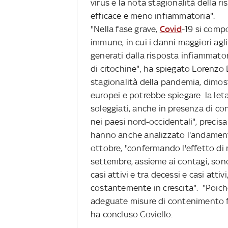
virus e la nota stagionalità della r
efficace e meno infiammatoria".
"Nella fase grave,
Covid
-19 si comp
immune, in cui i danni maggiori agli
generati dalla risposta infiammat
di citochine", ha spiegato Lorenzo 
stagionalità della pandemia, dimostr
europei e potrebbe spiegare la leta
soleggiati, anche in presenza di con
nei paesi nord-occidentali", precisa 
hanno anche analizzato l'andamento
ottobre, "confermando l'effetto di
settembre, assieme ai contagi, sono 
casi attivi e tra decessi e casi att
costantemente in crescita". "Poiché
adeguate misure di contenimento 
ha concluso Coviello.