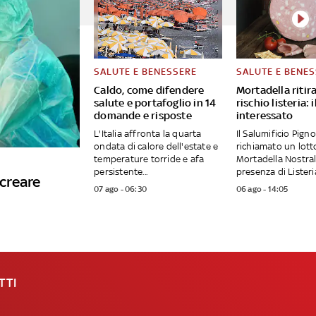
SALUTE E BENESSERE
SALUTE E BENE
Caldo, come difendere
Mortadella ritir
salute e portafoglio in 14
rischio listeria: i
domande e risposte
interessato
L'Italia affronta la quarta
Il Salumificio Pign
ondata di calore dell'estate e
richiamato un lott
temperature torride e afa
Mortadella Nostral
persistente...
presenza di Listeria
 creare
07 ago - 06:30
06 ago - 14:05
TTI