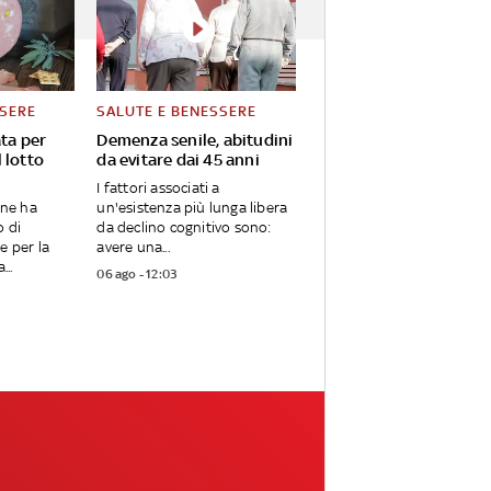
SSERE
SALUTE E BENESSERE
ata per
Demenza senile, abitudini
l lotto
da evitare dai 45 anni
I fattori associati a
one ha
un'esistenza più lunga libera
o di
da declino cognitivo sono:
e per la
avere una...
...
06 ago - 12:03