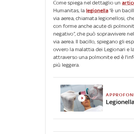
Come spiega nel dettaglio un
artic
Humanitas, la
legionella
“è un bacil
via aerea, chiamata legionellosi, c
con forme anche acute di polmonite”
negativo”, che può sopravvivere nel
via aerea. Il bacillo, spiegano gli e
ovvero la malattia dei Legionari e l
attraverso una polmonite ed è l'in
più leggera.
APPROFON
Legionella