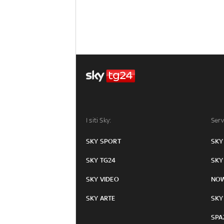
I siti Sky:
Serv
SKY SPORT
SKY
SKY TG24
SKY
SKY VIDEO
NO
SKY ARTE
SKY
SPA