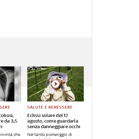
SSERE
SALUTE E BENESSERE
oliosi,
Eclissi solare del 12
e da 3,5
agosto, come guardarla
ri
senza danneggiare occhi
nvinta che
Nel tardo pomeriggio di