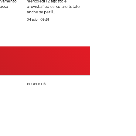
urvamento
mercoledì 12 agosto è
fosse
prevista l'eclissi solare totale
anche se per il...
04 ago - 09:51
PUBBLICITÀ