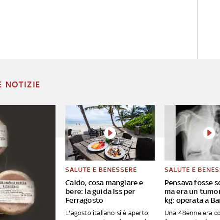
E NOTIZIE
SALUTE E BENESSERE
SALUTE E BENE
Caldo, cosa mangiare e
Pensava fosse sc
bere: la guida Iss per
ma era un tumor
Ferragosto
kg: operata a Ba
L'agosto italiano si è aperto
Una 48enne era co