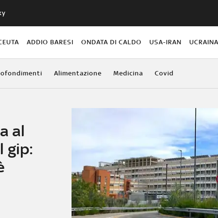
ky
CEUTA
ADDIO BARESI
ONDATA DI CALDO
USA-IRAN
UCRAIN
ofondimenti
Alimentazione
Medicina
Covid
a al
l gip:
è