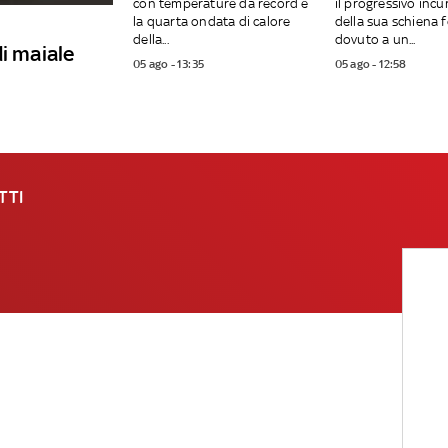
con temperature da record e
il progressivo inc
la quarta ondata di calore
della sua schiena 
della...
dovuto a un...
i maiale
05 ago - 13:35
05 ago - 12:58
TTI