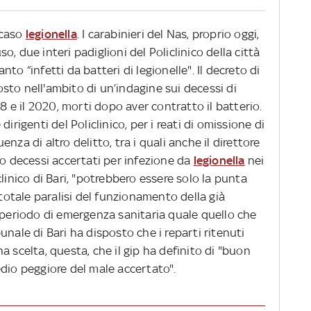
 caso
legionella
. I carabinieri del Nas, proprio oggi,
, due interi padiglioni del Policlinico della città
uanto “infetti da batteri di legionelle". Il decreto di
sto nell'ambito di un’indagine sui decessi di
18 e il 2020, morti dopo aver contratto il batterio.
irigenti del Policlinico, per i reati di omissione di
nza di altro delitto, tra i quali anche il direttore
ro decessi accertati per infezione da
legionella
nei
linico di Bari, "potrebbero essere solo la punta
 totale paralisi del funzionamento della già
 periodo di emergenza sanitaria quale quello che
unale di Bari ha disposto che i reparti ritenuti
a scelta, questa, che il gip ha definito di "buon
dio peggiore del male accertato".