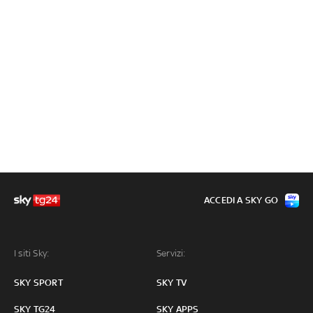
ACCEDI A SKY GO
I siti Sky:
Servizi:
SKY SPORT
SKY TV
SKY TG24
SKY APPS