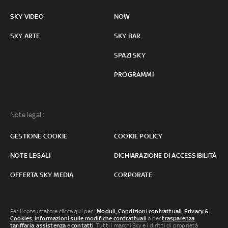
SKY VIDEO
NOW
SKY ARTE
SKY BAR
SPAZI SKY
PROGRAMMI
Note legali:
GESTIONE COOKIE
COOKIE POLICY
NOTE LEGALI
DICHIARAZIONE DI ACCESSIBILITÀ
OFFERTA SKY MEDIA
CORPORATE
Per il consumatore clicca qui per i
Moduli, Condizioni contrattuali
,
Privacy &
Cookies
,
informazioni sulle modifiche contrattuali
o per
trasparenza
tariffaria
,
assistenza
e
contatti
. Tutti i marchi Sky e i diritti di proprietà