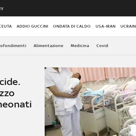
ky
CEUTA
ADDIO GUCCINI
ONDATA DI CALDO
USA-IRAN
UCRAI
ofondimenti
Alimentazione
Medicina
Covid
cide.
ezzo
 neonati