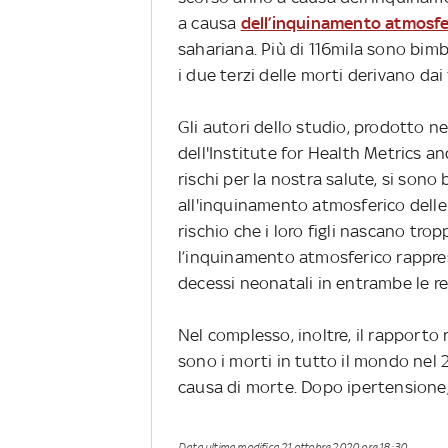
a causa
dell’inquinamento atmosfe
sahariana. Più di 116mila sono bimbi
i due terzi delle morti derivano dai
Gli autori dello studio, prodotto n
dell'Institute for Health Metrics an
rischi per la nostra salute, si sono
all'inquinamento atmosferico delle
rischio che i loro figli nascano trop
l’inquinamento atmosferico rappre
decessi neonatali in entrambe le re
Nel complesso, inoltre, il rapporto 
sono i morti in tutto il mondo nel
causa di morte. Dopo ipertensione,
Data ultima modifica
21 ottobre 2020 ore 18:30