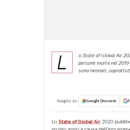
L
o State of Global Air 20
persone morte nel 2019 
sono neonati, soprattutt
Sceglici su:
Google Discover
F
Lo
State of Global Air
2020 pubblic
scorso anno a causa dell’inquinamen