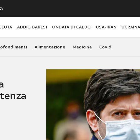
ky
CEUTA
ADDIO BARESI
ONDATA DI CALDO
USA-IRAN
UCRAIN
ofondimenti
Alimentazione
Medicina
Covid
a
stenza