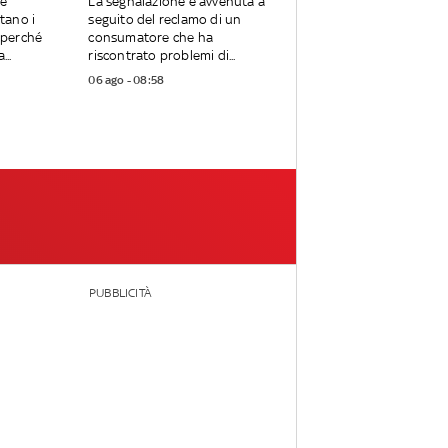
re
La segnalazione è avvenuta a
tano i
seguito del reclamo di un
e perché
consumatore che ha
...
riscontrato problemi di...
06 ago - 08:58
PUBBLICITÀ