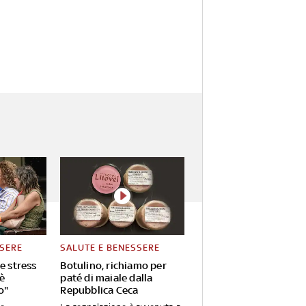
SSERE
SALUTE E BENESSERE
e stress
Botulino, richiamo per
'è
paté di maiale dalla
o"
Repubblica Ceca