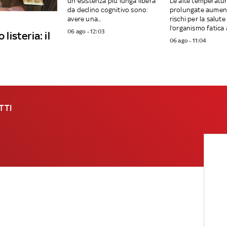
un'esistenza più lunga libera
Le alte temperatu
da declino cognitivo sono:
prolungate aumen
avere una...
rischi per la salut
l’organismo fatica a
06 ago - 12:03
listeria: il
06 ago - 11:04
TTI