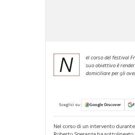
N
el corso del festival F
suo obiettivo è render
domiciliare per gli ov
Sceglici su:
Google Discover
F
Nel corso di un intervento durante il
Roberto Speranza ha sottolineato l