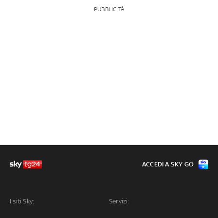
PUBBLICITÀ
ACCEDI A SKY GO
I siti Sky:
Servizi: