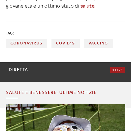
giovane età e un ottimo stato di
salute
.
TAG:
CORONAVIRUS
COVID19
VACCINO
DIRETTA
LIVE
SALUTE E BENESSERE: ULTIME NOTIZIE