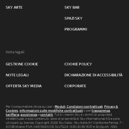
SKY ARTE
SKY BAR
SPAZI SKY
PROGRAMMI
Note legali:
GESTIONE COOKIE
COOKIE POLICY
NOTE LEGALI
DICHIARAZIONE DI ACCESSIBILITÀ
OFFERTA SKY MEDIA
CORPORATE
Per il consumatore clicca qui per i
Moduli, Condizioni contrattuali
,
Privacy &
Cookies
,
informazioni sulle modifiche contrattuali
o per
trasparenza
tariffaria
,
assistenza
e
contatti
. Tutti i marchi Sky e i diritti di proprietà
intellettuale in essi contenuti, sono di proprietà di Sky international AG e sono
utilizzati su licenza. Copyright 2026 Sky Italia - Sky Italia Srl Via Monte Penice, 7 -
20138 Milano P.IVA 04619241005. SkyTG24: ISSN 3035-1537 e SkySport: ISSN