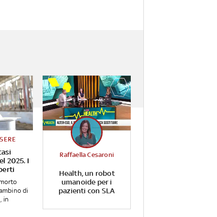
SSERE
casi
Raffaella Cesaroni
el 2025. I
perti
Health, un robot
umanoide per i
 morto
pazienti con SLA
bambino di
, in