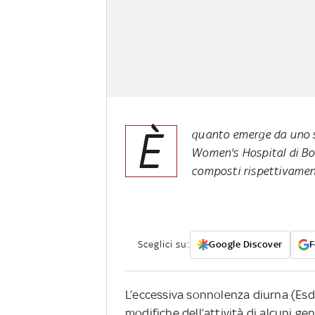
È
quanto emerge da uno s
Women's Hospital di Bos
composti rispettivamen
Sceglici su:
Google Discover
F
L’eccessiva sonnolenza diurna (Es
modifiche dell’attività di alcuni ge