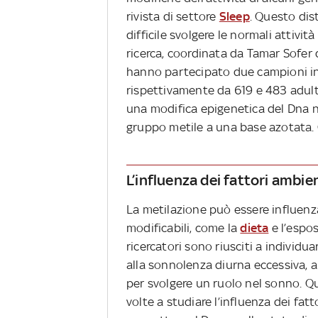
rivista di settore
Sleep
. Questo dis
difficile svolgere le normali attivit
ricerca, coordinata da Tamar Sofer
hanno partecipato due campioni in
rispettivamente da 619 e 483 adulti
una modifica epigenetica del Dna no
gruppo metile a una base azotata. Q
L’influenza dei fattori ambie
La metilazione può essere influenz
modificabili, come la
dieta
e l’espos
ricercatori sono riusciti a individ
alla sonnolenza diurna eccessiva, al
per svolgere un ruolo nel sonno. Qu
volte a studiare l’influenza dei fat