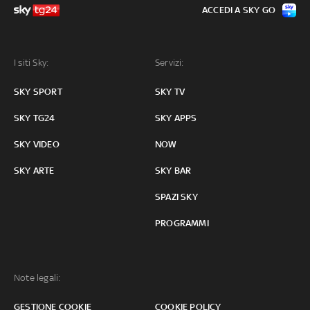
ACCEDI A SKY GO
I siti Sky:
Servizi:
SKY SPORT
SKY TV
SKY TG24
SKY APPS
SKY VIDEO
NOW
SKY ARTE
SKY BAR
SPAZI SKY
PROGRAMMI
Note legali:
GESTIONE COOKIE
COOKIE POLICY