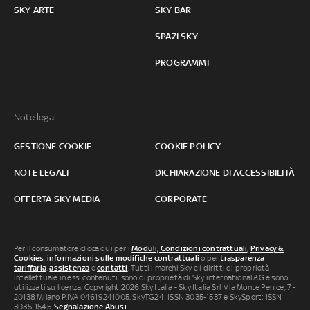
SKY ARTE
SKY BAR
SPAZI SKY
PROGRAMMI
Note legali:
GESTIONE COOKIE
COOKIE POLICY
NOTE LEGALI
DICHIARAZIONE DI ACCESSIBILITÀ
OFFERTA SKY MEDIA
CORPORATE
Per il consumatore clicca qui per i
Moduli, Condizioni contrattuali
,
Privacy &
Cookies
,
informazioni sulle modifiche contrattuali
o per
trasparenza
tariffaria
,
assistenza
e
contatti
. Tutti i marchi Sky e i diritti di proprietà
intellettuale in essi contenuti, sono di proprietà di Sky international AG e sono
utilizzati su licenza. Copyright 2026 Sky Italia - Sky Italia Srl Via Monte Penice, 7 -
20138 Milano P.IVA 04619241005. SkyTG24: ISSN 3035-1537 e SkySport: ISSN
3035-1545.
Segnalazione Abusi