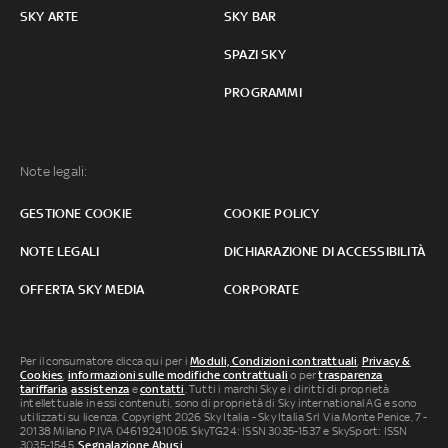
SKY ARTE
SKY BAR
SPAZI SKY
PROGRAMMI
Note legali:
GESTIONE COOKIE
COOKIE POLICY
NOTE LEGALI
DICHIARAZIONE DI ACCESSIBILITÀ
OFFERTA SKY MEDIA
CORPORATE
Per il consumatore clicca qui per i
Moduli, Condizioni contrattuali
,
Privacy &
Cookies
,
informazioni sulle modifiche contrattuali
o per
trasparenza
tariffaria
,
assistenza
e
contatti
. Tutti i marchi Sky e i diritti di proprietà
intellettuale in essi contenuti, sono di proprietà di Sky international AG e sono
utilizzati su licenza. Copyright 2026 Sky Italia - Sky Italia Srl Via Monte Penice, 7 -
20138 Milano P.IVA 04619241005. SkyTG24: ISSN 3035-1537 e SkySport: ISSN
3035-1545.
Segnalazione Abusi