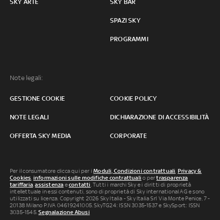
SKY ARTE
SKY BAR
SPAZI SKY
PROGRAMMI
Note legali:
GESTIONE COOKIE
COOKIE POLICY
NOTE LEGALI
DICHIARAZIONE DI ACCESSIBILITÀ
OFFERTA SKY MEDIA
CORPORATE
Per il consumatore clicca qui per i
Moduli, Condizioni contrattuali
,
Privacy &
Cookies
,
informazioni sulle modifiche contrattuali
o per
trasparenza
tariffaria
,
assistenza
e
contatti
. Tutti i marchi Sky e i diritti di proprietà
intellettuale in essi contenuti, sono di proprietà di Sky international AG e sono
utilizzati su licenza. Copyright 2026 Sky Italia - Sky Italia Srl Via Monte Penice, 7 -
20138 Milano P.IVA 04619241005. SkyTG24: ISSN 3035-1537 e SkySport: ISSN
3035-1545.
Segnalazione Abusi