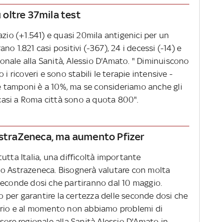
u oltre 37mila test
azio (+1.541) e quasi 20mila antigenici per un
rano 1.821 casi positivi (-367), 24 i decessi (-14) e
gionale alla Sanità, Alessio D'Amato. " Diminuiscono
i ricoveri e sono stabili le terapie intensive -
i e tamponi è a 10%, ma se consideriamo anche gli
I casi a Roma città sono a quota 800".
 AstraZeneca, ma aumento Pfizer
utta Italia, una difficoltà importante
no Astrazeneca. Bisognerà valutare con molta
seconde dosi che partiranno dal 10 maggio.
per garantire la certezza delle seconde dosi che
tario e al momento non abbiamo problemi di
sore regionale alla Sanità Alessio D'Amato in