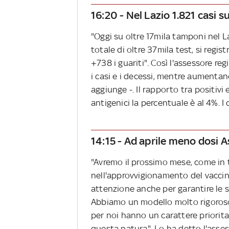
16:20 - Nel Lazio 1.821 casi s
"Oggi su oltre 17mila tamponi nel L
totale di oltre 37mila test, si regist
+738 i guariti". Così l'assessore re
i casi e i decessi, mentre aumentano 
aggiunge -. Il rapporto tra positiv
antigenici la percentuale è al 4%. 
14:15 - Ad aprile meno dosi
"Avremo il prossimo mese, come in t
nell'approvvigionamento del vacci
attenzione anche per garantire le 
Abbiamo un modello molto rigoroso 
per noi hanno un carattere priori
questa natura". Lo ha detto l'asses