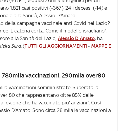
azio (+1.541) e quasi 20mila antigenici per un
rano 1.821 casi positivi (-367), 24 i decessi (-14) e
ionale alla Sanità, Alessio D'Amato.
so della campagna vaccinale anti Covid nel Lazio?
ree. E catena corta. Come il modello israeliano".
sore alla Sanità del Lazio,
Alessio D'Amato
, ha
 della Sera
. (
TUTTI GLI AGGIORNAMENTI
-
MAPPE E
tre 780mila vaccinazioni, 290mila over80
mila vaccinazioni somministrate. Superata la
over 80 che rappresentano oltre 85% delle
 regione che ha vaccinato piu' anziani". Così
lessio D'Amato. Sono circa 28 mila le vaccinazioni a