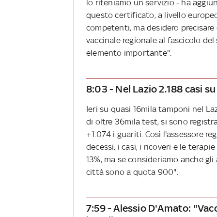
lo riteniamo un servizio - ha aggiun
questo certificato, a livello europeo
competenti, ma desidero precisare c
vaccinale regionale al fascicolo del
elemento importante".
8:03 - Nel Lazio 2.188 casi su
Ieri su quasi 16mila tamponi nel La
di oltre 36mila test, si sono registra
+1.074 i guariti. Così l'assessore r
decessi, i casi, i ricoveri e le terap
13%, ma se consideriamo anche gli a
città sono a quota 900".
7:59 - Alessio D'Amato: "Vacc