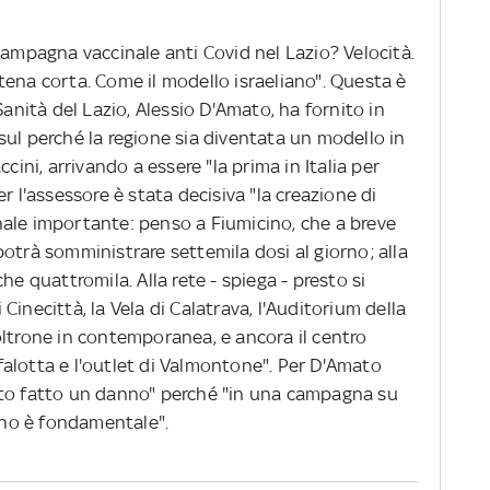
campagna vaccinale anti Covid nel Lazio? Velocità.
tena corta. Come il modello israeliano". Questa è
Sanità del Lazio, Alessio D'Amato, ha fornito in
sul perché la regione sia diventata un modello in
cini, arrivando a essere "la prima in Italia per
r l'assessore è stata decisiva "la creazione di
ale importante: penso a Fiumicino, che a breve
otrà somministrare settemila dosi al giorno; alla
he quattromila. Alla rete - spiega - presto si
inecittà, la Vela di Calatrava, l'Auditorium della
oltrone in contemporanea, e ancora il centro
alotta e l'outlet di Valmontone". Per D'Amato
ato fatto un danno" perché "in una campagna su
cino è fondamentale".