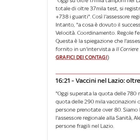
"Oggi su oltre 17mila tamponi nel L
totale di oltre 37mila test, si regist
+738 i guariti". Così l'assessore reg
Intanto, "a cosa è dovuto il succes
Velocità. Coordinamento. Regole fer
Questa è la spiegazione che l'asses
fornito in un'intervista a
Il Corriere
GRAFICI DEI CONTAGI
)
16:21 - Vaccini nel Lazio: ol
"Oggi superata la quota delle 780 
quota delle 290 mila vaccinazioni 
persone prenotate over 80. Siamo la
l'assessore regionale alla Sanità, A
persone fragili nel Lazio.