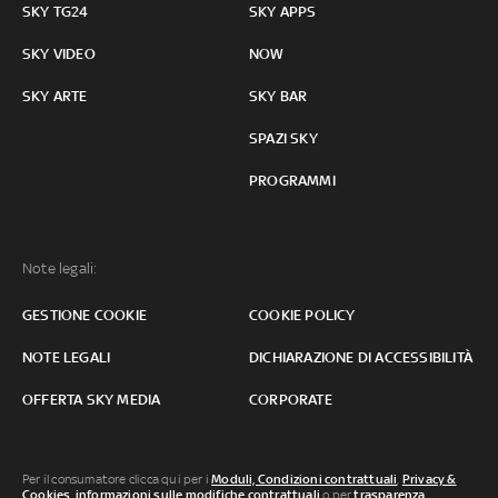
SKY TG24
SKY APPS
SKY VIDEO
NOW
SKY ARTE
SKY BAR
SPAZI SKY
PROGRAMMI
Note legali:
GESTIONE COOKIE
COOKIE POLICY
NOTE LEGALI
DICHIARAZIONE DI ACCESSIBILITÀ
OFFERTA SKY MEDIA
CORPORATE
Per il consumatore clicca qui per i
Moduli, Condizioni contrattuali
,
Privacy &
Cookies
,
informazioni sulle modifiche contrattuali
o per
trasparenza