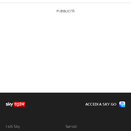
PUBBLICITÀ
ACCEDI A SKY GO
I siti Sky:
Servizi: