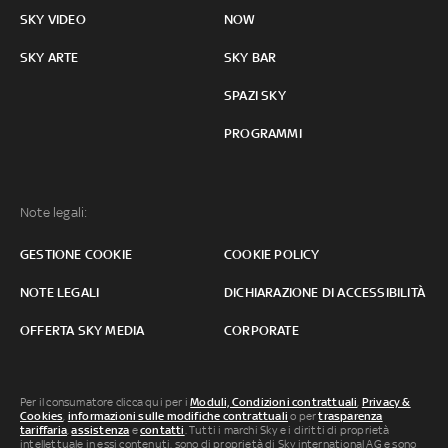
SKY VIDEO
NOW
SKY ARTE
SKY BAR
SPAZI SKY
PROGRAMMI
Note legali:
GESTIONE COOKIE
COOKIE POLICY
NOTE LEGALI
DICHIARAZIONE DI ACCESSIBILITÀ
OFFERTA SKY MEDIA
CORPORATE
Per il consumatore clicca qui per i
Moduli, Condizioni contrattuali
,
Privacy &
Cookies
,
informazioni sulle modifiche contrattuali
o per
trasparenza
tariffaria
,
assistenza
e
contatti
. Tutti i marchi Sky e i diritti di proprietà
intellettuale in essi contenuti, sono di proprietà di Sky international AG e sono