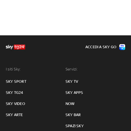
ACCEDI A SKY GO
I siti Sky:
Servizi:
SKY SPORT
SKY TV
SKY TG24
SKY APPS
SKY VIDEO
NOW
SKY ARTE
SKY BAR
SPAZI SKY