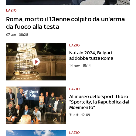
LAZIO
Roma, morto il 13enne colpito da un'arma
da fuoco alla testa
07 apr - 08:28
LAZIO
Natale 2024, Bulgari
addobba tutta Roma
14 nov - 15:14
LAZIO
Al museo dello Sport il libro
“Sportcity, la Repubblica del
Movimento"
31 ott - 12:09
LAZIO