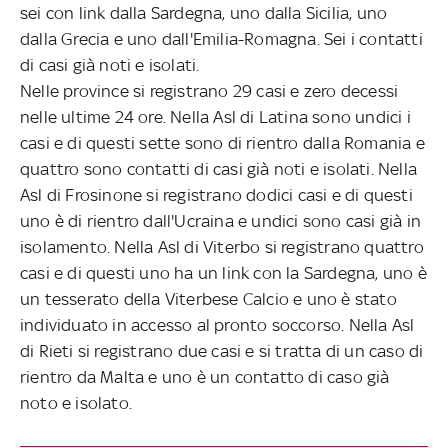
sei con link dalla Sardegna, uno dalla Sicilia, uno
dalla Grecia e uno dall'Emilia-Romagna. Sei i contatti
di casi già noti e isolati.
Nelle province si registrano 29 casi e zero decessi
nelle ultime 24 ore. Nella Asl di Latina sono undici i
casi e di questi sette sono di rientro dalla Romania e
quattro sono contatti di casi già noti e isolati. Nella
Asl di Frosinone si registrano dodici casi e di questi
uno è di rientro dall'Ucraina e undici sono casi già in
isolamento. Nella Asl di Viterbo si registrano quattro
casi e di questi uno ha un link con la Sardegna, uno è
un tesserato della Viterbese Calcio e uno è stato
individuato in accesso al pronto soccorso. Nella Asl
di Rieti si registrano due casi e si tratta di un caso di
rientro da Malta e uno è un contatto di caso già
noto e isolato.