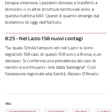
terapia intensiva. I pazienti dimessi e trasferiti a
domicilio o in altre strutture territoriali sono a
questa mattina 643. Questi è quanto emerge dal
bollettino di oggi dell'Istituto.
8:25 - Nel Lazio 158 nuovi contagi
"Su quasi 12mila tamponi ieri nel Lazio si sono
registrati 158 casi, di questi 108 sono a Roma, e un
decesso. Si conferma una prevalenza dei casi di
rientro e continuano i link dalla Sardegna". Così
l'assessore regionale alla Sanità, Alessio D'Amato.
TAG: