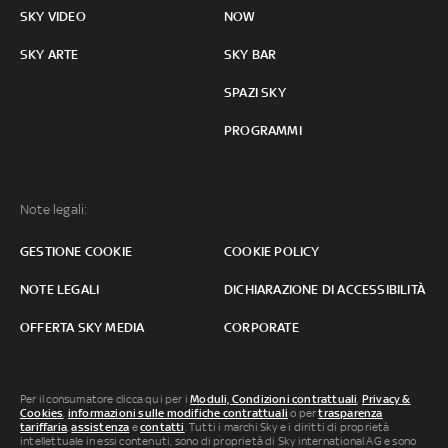
SKY VIDEO
NOW
SKY ARTE
SKY BAR
SPAZI SKY
PROGRAMMI
Note legali:
GESTIONE COOKIE
COOKIE POLICY
NOTE LEGALI
DICHIARAZIONE DI ACCESSIBILITÀ
OFFERTA SKY MEDIA
CORPORATE
Per il consumatore clicca qui per i
Moduli, Condizioni contrattuali
,
Privacy &
Cookies
,
informazioni sulle modifiche contrattuali
o per
trasparenza
tariffaria
,
assistenza
e
contatti
. Tutti i marchi Sky e i diritti di proprietà
intellettuale in essi contenuti, sono di proprietà di Sky international AG e sono