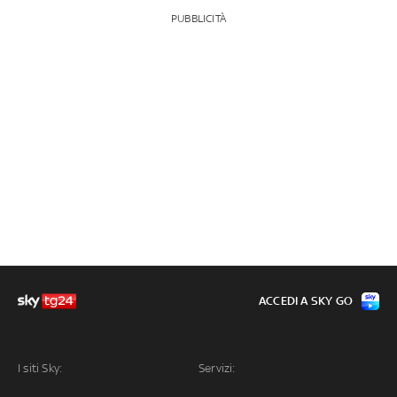
PUBBLICITÀ
ACCEDI A SKY GO
I siti Sky:
Servizi: